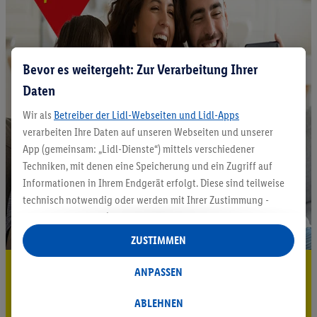
Bevor es weitergeht: Zur Verarbeitung Ihrer
Daten
Wir als
Betreiber der Lidl-Webseiten und Lidl-Apps
verarbeiten Ihre Daten auf unseren Webseiten und unserer
App (gemeinsam: „Lidl-Dienste“) mittels verschiedener
Techniken, mit denen eine Speicherung und ein Zugriff auf
Informationen in Ihrem Endgerät erfolgt. Diese sind teilweise
technisch notwendig oder werden mit Ihrer Zustimmung -
auch durch Partner (u.a.
als separat
oder gemeinsam
Verantwortliche; im Zusammenhang mit dem IAB TCF
ZUSTIMMEN
insgesamt
6
Partner) - für komfortable Einstellungen, zur
5.95 € Versand sparen³²ᵃ
Statistik-Erstellung oder für personalisierte Werbung
ANPASSEN
innerhalb und außerhalb der Lidl-Dienste verwendet.
Jetzt zum Newsletter anmelden
Datenverarbeitungen für personalisierte Werbung werden
ABLEHNEN