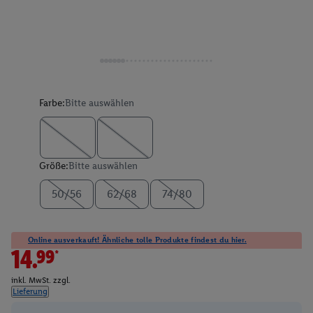
Farbe:
Bitte auswählen
Größe:
Bitte auswählen
50/56
62/68
74/80
Online ausverkauft! Ähnliche tolle Produkte findest du hier.
14.99*
inkl. MwSt. zzgl.
Lieferung