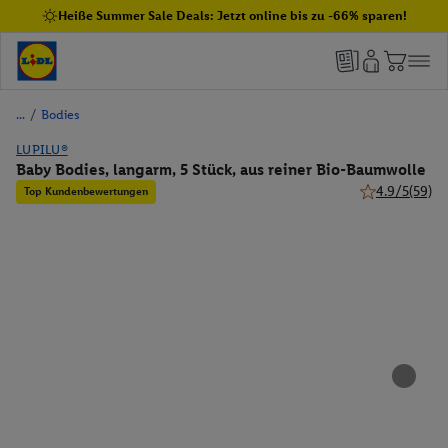
Heiße Summer Sale Deals: Jetzt online bis zu -66% sparen!
/
Bodies
LUPILU®
Baby Bodies, langarm, 5 Stück, aus reiner Bio-Baumwolle
4.9/5
(59)
Top Kundenbewertungen
4.9 von 5 Ster