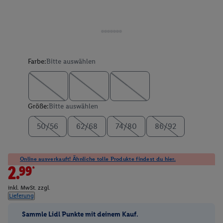
Farbe:
Bitte auswählen
Größe:
Bitte auswählen
50/56
62/68
74/80
86/92
Online ausverkauft! Ähnliche tolle Produkte findest du hier.
2.99*
inkl. MwSt. zzgl.
Lieferung
Sammle Lidl Punkte mit deinem Kauf.