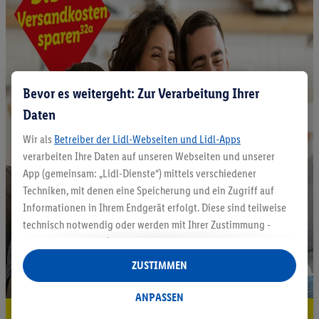
Bevor es weitergeht: Zur Verarbeitung Ihrer
Daten
Wir als
Betreiber der Lidl-Webseiten und Lidl-Apps
verarbeiten Ihre Daten auf unseren Webseiten und unserer
App (gemeinsam: „Lidl-Dienste“) mittels verschiedener
Techniken, mit denen eine Speicherung und ein Zugriff auf
Informationen in Ihrem Endgerät erfolgt. Diese sind teilweise
technisch notwendig oder werden mit Ihrer Zustimmung -
auch durch Partner (u.a.
als separat
oder gemeinsam
Verantwortliche; im Zusammenhang mit dem IAB TCF
ZUSTIMMEN
insgesamt
6
Partner) - für komfortable Einstellungen, zur
Statistik-Erstellung oder für personalisierte Werbung
ANPASSEN
innerhalb und außerhalb der Lidl-Dienste verwendet.