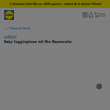
Summer Sale! Bis zu -66% sparen – online & in deiner Filiale!
/
Hosen & Jeans
LUPILU®
Baby Jogginghose mit Bio-Baumwolle