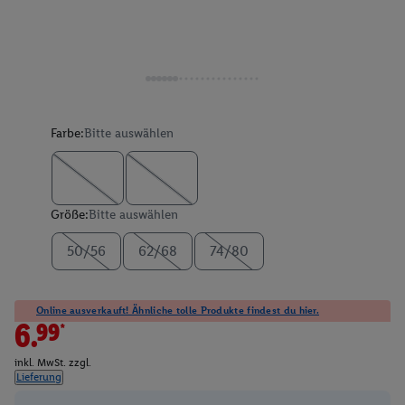
Farbe:
Bitte auswählen
Größe:
Bitte auswählen
50/56
62/68
74/80
Online ausverkauft! Ähnliche tolle Produkte findest du hier.
6.99*
inkl. MwSt. zzgl.
Lieferung