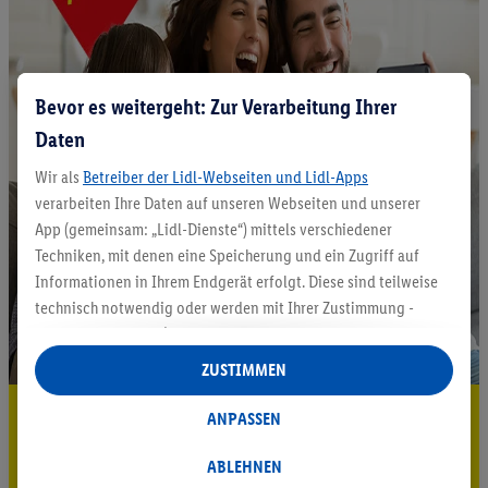
Bevor es weitergeht: Zur Verarbeitung Ihrer
Daten
Wir als
Betreiber der Lidl-Webseiten und Lidl-Apps
verarbeiten Ihre Daten auf unseren Webseiten und unserer
App (gemeinsam: „Lidl-Dienste“) mittels verschiedener
Techniken, mit denen eine Speicherung und ein Zugriff auf
Informationen in Ihrem Endgerät erfolgt. Diese sind teilweise
technisch notwendig oder werden mit Ihrer Zustimmung -
auch durch Partner (u.a.
als separat
oder gemeinsam
Verantwortliche; im Zusammenhang mit dem IAB TCF
ZUSTIMMEN
insgesamt
6
Partner) - für komfortable Einstellungen, zur
5.95 € Versand sparen³²ᵃ
Statistik-Erstellung oder für personalisierte Werbung
ANPASSEN
innerhalb und außerhalb der Lidl-Dienste verwendet.
Jetzt zum Newsletter anmelden
Datenverarbeitungen für personalisierte Werbung werden
ABLEHNEN