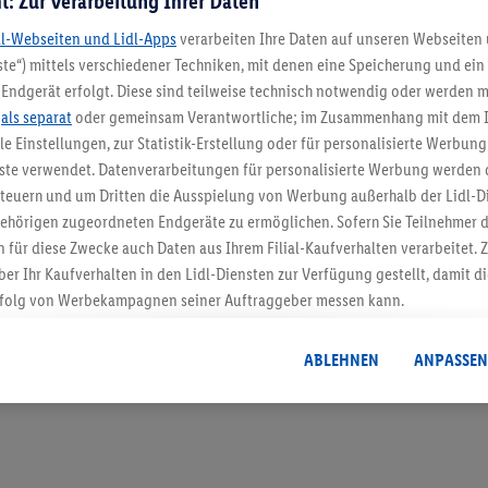
t: Zur Verarbeitung Ihrer Daten
dl-Webseiten und Lidl-Apps
verarbeiten Ihre Daten auf unseren Webseiten
te“) mittels verschiedener Techniken, mit denen eine Speicherung und ein 
Endgerät erfolgt. Diese sind teilweise technisch notwendig oder werden m
5.95 € Versand spa
.
als separat
oder gemeinsam Verantwortliche; im Zusammenhang mit dem 
ble Einstellungen, zur Statistik-Erstellung oder für personalisierte Werbun
Jetzt zum Newsletter anmel
nste verwendet. Datenverarbeitungen für personalisierte Werbung werden
euern und um Dritten die Ausspielung von Werbung außerhalb der Lidl-Di
Gutschein sichern!
ehörigen zugeordneten Endgeräte zu ermöglichen. Sofern Sie Teilnehmer de
 für diese Zwecke auch Daten aus Ihrem Filial-Kaufverhalten verarbeitet
ber Ihr Kaufverhalten in den Lidl-Diensten zur Verfügung gestellt, damit di
folg von Werbekampagnen seiner Auftraggeber messen kann.
isierter Werbung basiert auf der Generierung von auch mit Daten von and
. Dies umfasst die Zusammenführung von Daten (z.B. über Ihre Nutzung der 
ABLEHNEN
ANPASSEN
dl-Diensten, Informationen aus Ihrem Kundenkonto - z.B. Alter oder Geschl
 auch über verschiedene Endgeräte und Lidl-Dienste hinweg einschließli
auf Informationen auf Ihren Endgeräten zur Erstellung von Zielgruppen (
nhang mit dem Ausspielen dieser Werbung erfolgen Verarbeitungen auch
bung, zur Zielgruppenforschung, zur Entwicklung von Angeboten sowie z