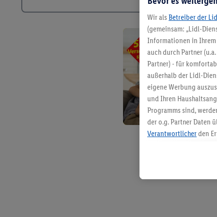
Bevor es weitergeh
Wir als
Betreiber der Li
(gemeinsam: „Lidl-Diens
Informationen in Ihrem 
auch durch Partner (u.a
Partner) - für komforta
außerhalb der Lidl-Die
eigene Werbung auszust
und Ihren Haushaltsang
Programms sind, werden
der o.g. Partner Daten ü
Verantwortlicher
den Er
Die Erstellung personal
angereicherten Profilen
Kaufverhalten in den Li
genauen Standortdaten)
und/ oder dem Zugriff 
Segmenten). Im Zusamme
Erfolgsmessung der Wer