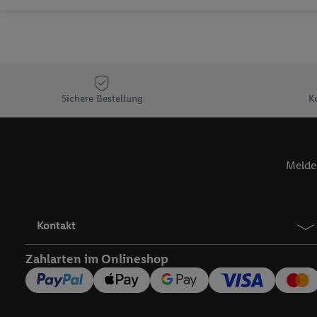
Sicherung und Optimie
Sofern Sie hier Ihre Zus
Plus-Konto einloggen, 
Verantwortlichkeit mit
zu erstellen (die sogen
können, um Sie in von 
Sichere Bestellung
K
Hierzu wird von uns un
Adresse in gemeinsamer 
Zudem erlauben Sie uns,
Melde 
den Lidl-Diensten einzus
Wenn das der Fall ist, g
Kundenkonto-Referenz, 
verwenden, um Sie wied
Kontakt
Insbesondere können Sie
werden, damit wir Ihnen
Zahlarten im Onlineshop
Nutzung der Utiq-Techno
widerrufen - jederzeit 
Telekommunikations-basi