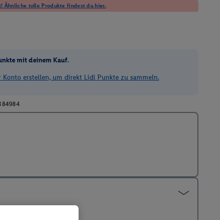
! Ähnliche tolle Produkte findest du hier.
unkte mit deinem Kauf.
Konto erstellen, um direkt Lidl Punkte zu sammeln.
384984