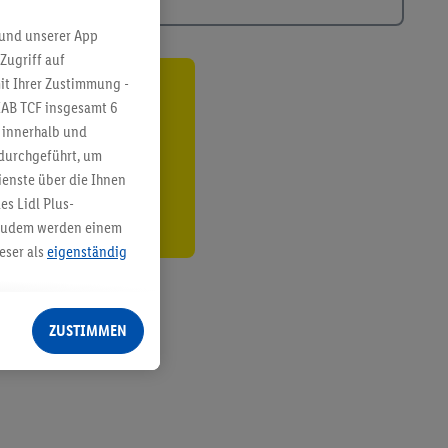
 und unserer App
Zugriff auf
it Ihrer Zustimmung -
ren³²ᵃ
IAB TCF insgesamt
6
g innerhalb und
den
 durchgeführt, um
enste über die Ihnen
s Lidl Plus-
. Zudem werden einem
eser als
eigenständig
eren Diensten
Lidl-Dienste, Ihr
ZUSTIMMEN
echt - sowie Ihre
ch dem Speichern von
sogenannten
 zur Leistungs-/
ur technischen