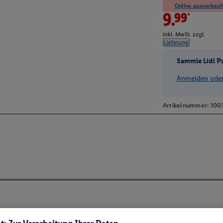
Online ausverkauft
9.99*
inkl. MwSt. zzgl.
Lieferung
Sammle Lidl P
Anmelden oder 
Artikelnummer:
100