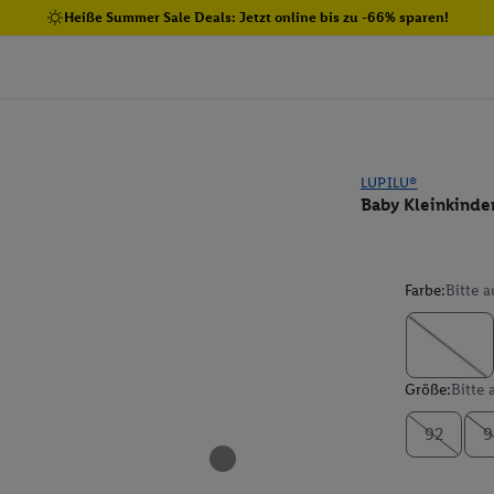
Heiße Summer Sale Deals: Jetzt online bis zu -66% sparen!
LUPILU®
Baby Kleinkinder
Farbe:
Bitte 
Größe:
Bitte
92
9