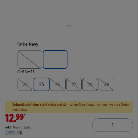
Farbe:
Navy
Größe:
25
24
25
26
27
28
29
Schnell sein lohnt sich!
Aufgrund der hohen Nachfrage nur noch wenige Stück
verfügbar.
12.99*
inkl. MwSt. zzgl.
Lieferung