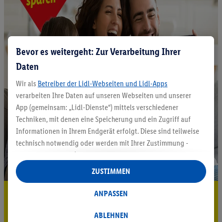
Bevor es weitergeht: Zur Verarbeitung Ihrer
Daten
Wir als
Betreiber der Lidl-Webseiten und Lidl-Apps
verarbeiten Ihre Daten auf unseren Webseiten und unserer
App (gemeinsam: „Lidl-Dienste“) mittels verschiedener
Techniken, mit denen eine Speicherung und ein Zugriff auf
Informationen in Ihrem Endgerät erfolgt. Diese sind teilweise
technisch notwendig oder werden mit Ihrer Zustimmung -
auch durch Partner (u.a.
als separat
oder gemeinsam
Verantwortliche; im Zusammenhang mit dem IAB TCF
ZUSTIMMEN
insgesamt
6
Partner) - für komfortable Einstellungen, zur
Statistik-Erstellung oder für personalisierte Werbung
5.95 € Versand sparen³²ᵃ
ANPASSEN
innerhalb und außerhalb der Lidl-Dienste verwendet.
Jetzt zum Newsletter anmelden
Datenverarbeitungen für personalisierte Werbung werden
ABLEHNEN