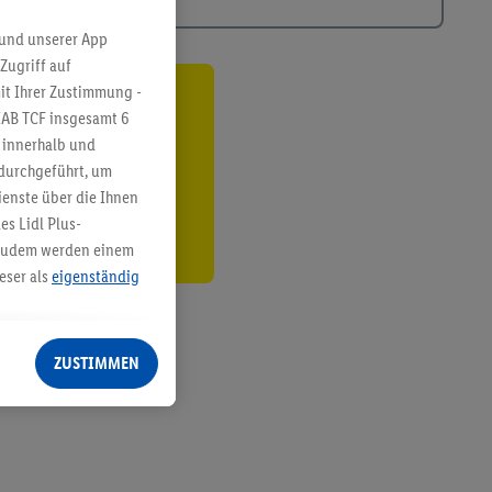
 und unserer App
Zugriff auf
it Ihrer Zustimmung -
ren³²ᵃ
IAB TCF insgesamt
6
g innerhalb und
den
 durchgeführt, um
enste über die Ihnen
s Lidl Plus-
. Zudem werden einem
eser als
eigenständig
eren Diensten
Lidl-Dienste, Ihr
ZUSTIMMEN
echt - sowie Ihre
ch dem Speichern von
sogenannten
 zur Leistungs-/
ur technischen