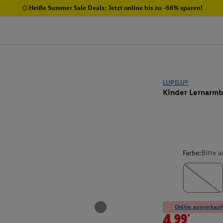
Heiße Summer Sale Deals: Jetzt online bis zu -66% sparen!
LUPILU®
Kinder Lernarm
Farbe:
Bitte 
Online ausverkauft
4.99*