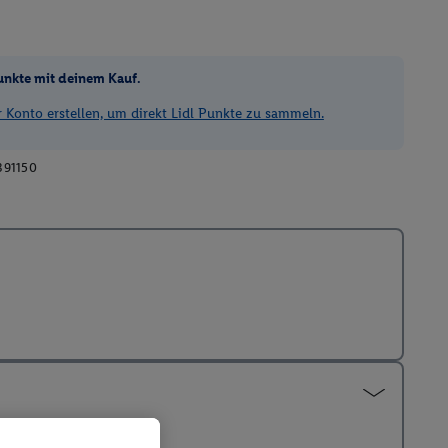
unkte mit deinem Kauf.
Konto erstellen, um direkt Lidl Punkte zu sammeln.
391150