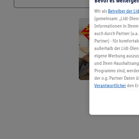
Bevor es weitergeh
Wir als
Betreiber der Li
(gemeinsam: „Lidl-Diens
Informationen in Ihrem 
auch durch Partner (u.a
Partner) - für komforta
außerhalb der Lidl-Die
eigene Werbung auszust
und Ihren Haushaltsang
Programms sind, werden
der o.g. Partner Daten ü
Verantwortlicher
den Er
Die Erstellung personal
angereicherten Profilen
Kaufverhalten in den Li
genauen Standortdaten)
und/ oder dem Zugriff 
Segmenten). Im Zusamme
Erfolgsmessung der Wer