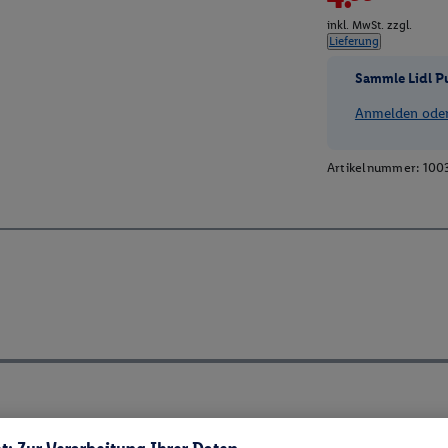
inkl. MwSt. zzgl.
Lieferung
Sammle Lidl P
Anmelden oder 
Artikelnummer:
100
ch ElektroG und BattVO-BattDG