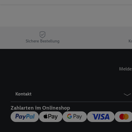
Sicherung und Optimie
Sofern Sie hier Ihre Zus
Plus-Konto einloggen, 
Verantwortlichkeit mit
zu erstellen (die sogen
können, um Sie in von 
Sichere Bestellung
K
Hierzu wird von uns un
Adresse in gemeinsamer 
Zudem erlauben Sie uns,
Melde 
den Lidl-Diensten einzus
Wenn das der Fall ist, g
Kundenkonto-Referenz, 
verwenden, um Sie wied
Kontakt
Insbesondere können Sie
werden, damit wir Ihnen
Zahlarten im Onlineshop
Nutzung der Utiq-Techno
widerrufen - jederzeit 
Telekommunikations-basi