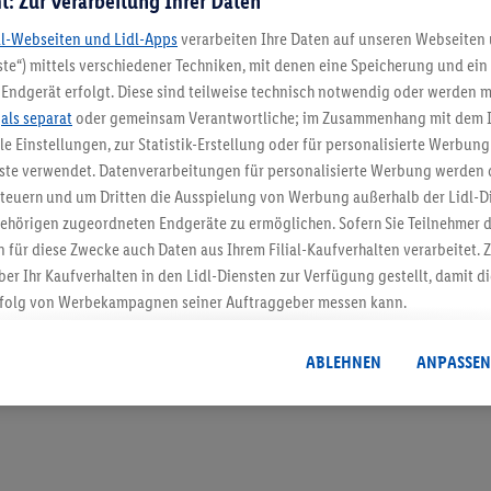
t: Zur Verarbeitung Ihrer Daten
dl-Webseiten und Lidl-Apps
verarbeiten Ihre Daten auf unseren Webseiten
te“) mittels verschiedener Techniken, mit denen eine Speicherung und ein 
Endgerät erfolgt. Diese sind teilweise technisch notwendig oder werden m
5.95 € Versand spa
.
als separat
oder gemeinsam Verantwortliche; im Zusammenhang mit dem 
ble Einstellungen, zur Statistik-Erstellung oder für personalisierte Werbun
Jetzt zum Newsletter anmel
nste verwendet. Datenverarbeitungen für personalisierte Werbung werden
euern und um Dritten die Ausspielung von Werbung außerhalb der Lidl-Di
Gutschein sichern!
ehörigen zugeordneten Endgeräte zu ermöglichen. Sofern Sie Teilnehmer de
 für diese Zwecke auch Daten aus Ihrem Filial-Kaufverhalten verarbeitet
ber Ihr Kaufverhalten in den Lidl-Diensten zur Verfügung gestellt, damit di
folg von Werbekampagnen seiner Auftraggeber messen kann.
isierter Werbung basiert auf der Generierung von auch mit Daten von and
. Dies umfasst die Zusammenführung von Daten (z.B. über Ihre Nutzung der 
ABLEHNEN
ANPASSEN
dl-Diensten, Informationen aus Ihrem Kundenkonto - z.B. Alter oder Geschl
 auch über verschiedene Endgeräte und Lidl-Dienste hinweg einschließli
auf Informationen auf Ihren Endgeräten zur Erstellung von Zielgruppen (
nhang mit dem Ausspielen dieser Werbung erfolgen Verarbeitungen auch
bung, zur Zielgruppenforschung, zur Entwicklung von Angeboten sowie z