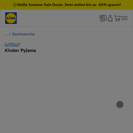
Heiße Summer Sale Deals: Jetzt online bis zu -66% sparen!
/
Nachtwäsche
LUPILU®
Kinder Pyjama