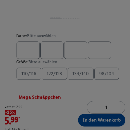
Farbe:
Bitte auswählen
Größe:
Bitte auswählen
110/116
122/128
134/140
98/104
Mega Schnäppchen
vorher:
7.99
-25%
5.99*
In den Warenkorb
inkl. MwSt. zzgl.