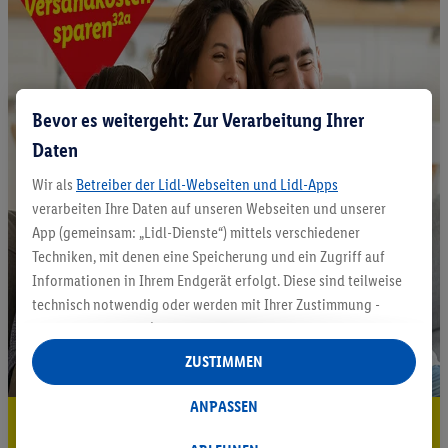
Bevor es weitergeht: Zur Verarbeitung Ihrer
Daten
Wir als
Betreiber der Lidl-Webseiten und Lidl-Apps
verarbeiten Ihre Daten auf unseren Webseiten und unserer
App (gemeinsam: „Lidl-Dienste“) mittels verschiedener
Techniken, mit denen eine Speicherung und ein Zugriff auf
Informationen in Ihrem Endgerät erfolgt. Diese sind teilweise
technisch notwendig oder werden mit Ihrer Zustimmung -
auch durch Partner (u.a.
als separat
oder gemeinsam
Verantwortliche; im Zusammenhang mit dem IAB TCF
ZUSTIMMEN
insgesamt
6
Partner) - für komfortable Einstellungen, zur
Statistik-Erstellung oder für personalisierte Werbung
ANPASSEN
5.95 € Versand sparen³²ᵃ
innerhalb und außerhalb der Lidl-Dienste verwendet.