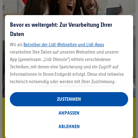
Bevor es weitergeht: Zur Verarbeitung Ihrer
Daten
Wir als
Betreiber der Lidl-Webseiten und Lidl-Apps
verarbeiten Ihre Daten auf unseren Webseiten und unserer
App (gemeinsam: „Lidl-Dienste“) mittels verschiedener
Techniken, mit denen eine Speicherung und ein Zugriff auf
Informationen in Ihrem Endgerät erfolgt. Diese sind teilweise
technisch notwendig oder werden mit Ihrer Zustimmung -
auch durch Partner (u.a.
als separat
oder gemeinsam
Verantwortliche; im Zusammenhang mit dem IAB TCF
ZUSTIMMEN
insgesamt
6
Partner) - für komfortable Einstellungen, zur
5.95 € Versand sparen³²ᵃ
Statistik-Erstellung oder für personalisierte Werbung
ANPASSEN
Jetzt zum Newsletter anmelden
innerhalb und außerhalb der Lidl-Dienste verwendet.
Datenverarbeitungen für personalisierte Werbung werden
ABLEHNEN
Gutschein sichern!
durchgeführt, um eigene Werbung auszusteuern und um