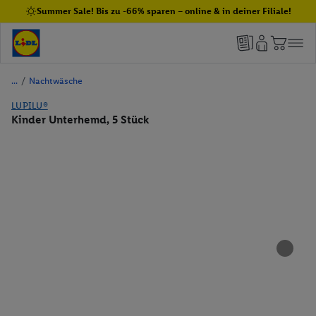
Summer Sale! Bis zu -66% sparen – online & in deiner Filiale!
/
Nachtwäsche
LUPILU®
Kinder Unterhemd, 5 Stück