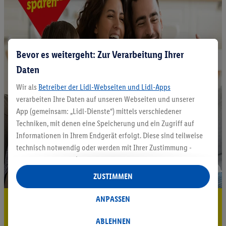
Bevor es weitergeht: Zur Verarbeitung Ihrer
Daten
Wir als
Betreiber der Lidl-Webseiten und Lidl-Apps
verarbeiten Ihre Daten auf unseren Webseiten und unserer
App (gemeinsam: „Lidl-Dienste“) mittels verschiedener
Techniken, mit denen eine Speicherung und ein Zugriff auf
Informationen in Ihrem Endgerät erfolgt. Diese sind teilweise
technisch notwendig oder werden mit Ihrer Zustimmung -
auch durch Partner (u.a.
als separat
oder gemeinsam
Verantwortliche; im Zusammenhang mit dem IAB TCF
ZUSTIMMEN
insgesamt
6
Partner) - für komfortable Einstellungen, zur
Statistik-Erstellung oder für personalisierte Werbung
ANPASSEN
5.95 € Versand sparen³²ᵃ
innerhalb und außerhalb der Lidl-Dienste verwendet.
Datenverarbeitungen für personalisierte Werbung werden
Jetzt zum Newsletter anmelden
ABLEHNEN