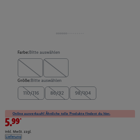
Farbe:
Bitte auswählen
Größe:
Bitte auswählen
110/116
86/92
98/104
Online ausverkauft! Ähnliche tolle Produkte findest du hier.
5.99*
inkl. MwSt. zzgl.
Lieferung