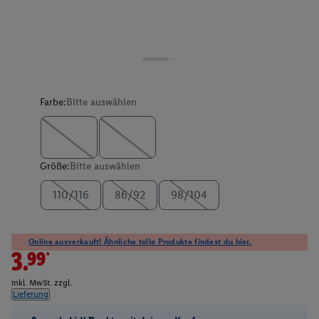
Farbe:
Bitte auswählen
Größe:
Bitte auswählen
110/116
86/92
98/104
Online ausverkauft! Ähnliche tolle Produkte findest du hier.
3.99*
inkl. MwSt. zzgl.
Lieferung