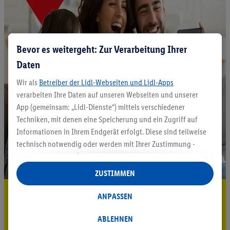
Bevor es weitergeht: Zur Verarbeitung Ihrer
Daten
Wir als
Betreiber der Lidl-Webseiten und Lidl-Apps
verarbeiten Ihre Daten auf unseren Webseiten und unserer
App (gemeinsam: „Lidl-Dienste“) mittels verschiedener
Techniken, mit denen eine Speicherung und ein Zugriff auf
Informationen in Ihrem Endgerät erfolgt. Diese sind teilweise
technisch notwendig oder werden mit Ihrer Zustimmung -
auch durch Partner (u.a.
als separat
oder gemeinsam
Verantwortliche; im Zusammenhang mit dem IAB TCF
ZUSTIMMEN
insgesamt
6
Partner) - für komfortable Einstellungen, zur
5.95 € Versand sparen³²ᵃ
Statistik-Erstellung oder für personalisierte Werbung
ANPASSEN
innerhalb und außerhalb der Lidl-Dienste verwendet.
Jetzt zum Newsletter anmelden
Datenverarbeitungen für personalisierte Werbung werden
ABLEHNEN