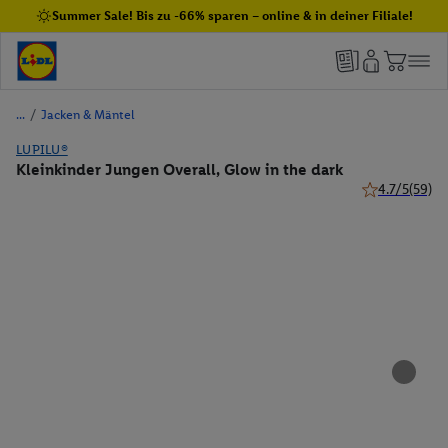
Summer Sale! Bis zu -66% sparen – online & in deiner Filiale!
/
Jacken & Mäntel
LUPILU®
Kleinkinder Jungen Overall, Glow in the dark
4.7/5
(59)
4.7 von 5 Ste