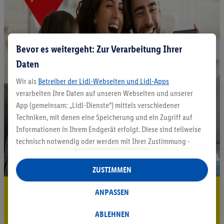
Bevor es weitergeht: Zur Verarbeitung Ihrer
Daten
Wir als
Betreiber der Lidl-Webseiten und Lidl-Apps
verarbeiten Ihre Daten auf unseren Webseiten und unserer
App (gemeinsam: „Lidl-Dienste“) mittels verschiedener
Techniken, mit denen eine Speicherung und ein Zugriff auf
Informationen in Ihrem Endgerät erfolgt. Diese sind teilweise
technisch notwendig oder werden mit Ihrer Zustimmung -
auch durch Partner (u.a.
als separat
oder gemeinsam
Verantwortliche; im Zusammenhang mit dem IAB TCF
ZUSTIMMEN
insgesamt
6
Partner) - für komfortable Einstellungen, zur
5.95 € Versand sparen³²ᵃ
Statistik-Erstellung oder für personalisierte Werbung
ANPASSEN
innerhalb und außerhalb der Lidl-Dienste verwendet.
Jetzt zum Newsletter anmelden
Datenverarbeitungen für personalisierte Werbung werden
ABLEHNEN