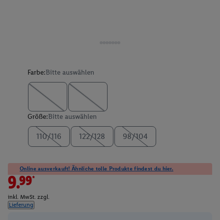
Farbe:
Bitte auswählen
Größe:
Bitte auswählen
110/116
122/128
98/104
Online ausverkauft! Ähnliche tolle Produkte findest du hier.
9.99*
inkl. MwSt. zzgl.
Lieferung