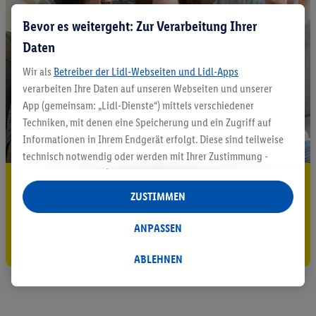
Bevor es weitergeht: Zur Verarbeitung Ihrer
Daten
Wir als
Betreiber der Lidl-Webseiten und Lidl-Apps
verarbeiten Ihre Daten auf unseren Webseiten und unserer
App (gemeinsam: „Lidl-Dienste“) mittels verschiedener
Techniken, mit denen eine Speicherung und ein Zugriff auf
Informationen in Ihrem Endgerät erfolgt. Diese sind teilweise
technisch notwendig oder werden mit Ihrer Zustimmung -
auch durch Partner (u.a.
als separat
oder gemeinsam
5.95 € Versand sparen³²ᵃ
Verantwortliche; im Zusammenhang mit dem IAB TCF
ZUSTIMMEN
insgesamt
6
Partner) - für komfortable Einstellungen, zur
Jetzt zum Newsletter anmelden
Statistik-Erstellung oder für personalisierte Werbung
ANPASSEN
innerhalb und außerhalb der Lidl-Dienste verwendet.
Gutschein sichern!
Datenverarbeitungen für personalisierte Werbung werden
ABLEHNEN
durchgeführt, um eigene Werbung auszusteuern und um
Dritten die Ausspielung von Werbung außerhalb der Lidl-
Dienste über die Ihnen und Ihren Haushaltsangehörigen