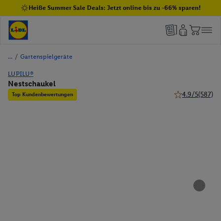
Heiße Summer Sale Deals: Jetzt online bis zu -66% sparen!
/
Gartenspielgeräte
LUPILU®
Nestschaukel
4.9/5
(587)
Top Kundenbewertungen
4.9 von 5 Stern