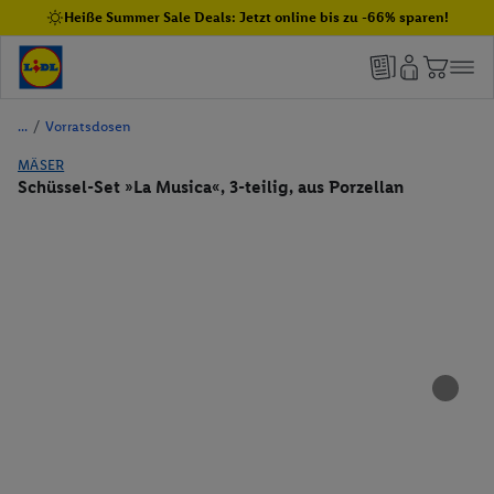
Heiße Summer Sale Deals: Jetzt online bis zu -66% sparen!
/
Vorratsdosen
MÄSER
Schüssel-Set »La Musica«, 3-teilig, aus Porzellan