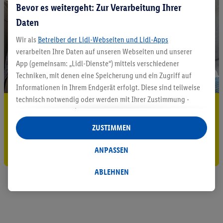
Bevor es weitergeht: Zur Verarbeitung Ihrer
Daten
Wir als
Betreiber der Lidl-Webseiten und Lidl-Apps
verarbeiten Ihre Daten auf unseren Webseiten und unserer
App (gemeinsam: „Lidl-Dienste“) mittels verschiedener
Techniken, mit denen eine Speicherung und ein Zugriff auf
Informationen in Ihrem Endgerät erfolgt. Diese sind teilweise
technisch notwendig oder werden mit Ihrer Zustimmung -
5.95 € Versand sparen³²ᵃ
auch durch Partner (u.a.
als separat
oder gemeinsam
Verantwortliche; im Zusammenhang mit dem IAB TCF
Jetzt zum Newsletter anmelden
ZUSTIMMEN
insgesamt
6
Partner) - für komfortable Einstellungen, zur
Statistik-Erstellung oder für personalisierte Werbung
Gutschein sichern!
ANPASSEN
innerhalb und außerhalb der Lidl-Dienste verwendet.
Datenverarbeitungen für personalisierte Werbung werden
ABLEHNEN
durchgeführt, um eigene Werbung auszusteuern und um
Dritten die Ausspielung von Werbung außerhalb der Lidl-
Dienste über die Ihnen und Ihren Haushaltsangehörigen
zugeordneten Endgeräte zu ermöglichen. Sofern Sie