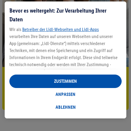
Bevor es weitergeht: Zur Verarbeitung Ihrer
Daten
Wir als
Betreiber der Lidl-Webseiten und Lidl-Apps
verarbeiten Ihre Daten auf unseren Webseiten und unserer
App (gemeinsam: „Lidl-Dienste“) mittels verschiedener
Techniken, mit denen eine Speicherung und ein Zugriff auf
Informationen in Ihrem Endgerät erfolgt. Diese sind teilweise
technisch notwendig oder werden mit Ihrer Zustimmung -
auch durch Partner (u.a.
als separat
oder gemeinsam
5.95 € Versand sparen³²ᵃ
Verantwortliche; im Zusammenhang mit dem IAB TCF
ZUSTIMMEN
insgesamt
6
Partner) - für komfortable Einstellungen, zur
Jetzt zum Newsletter anmelden
Statistik-Erstellung oder für personalisierte Werbung
ANPASSEN
Gutschein sichern!
innerhalb und außerhalb der Lidl-Dienste verwendet.
Datenverarbeitungen für personalisierte Werbung werden
ABLEHNEN
durchgeführt, um eigene Werbung auszusteuern und um
Dritten die Ausspielung von Werbung außerhalb der Lidl-
Dienste über die Ihnen und Ihren Haushaltsangehörigen