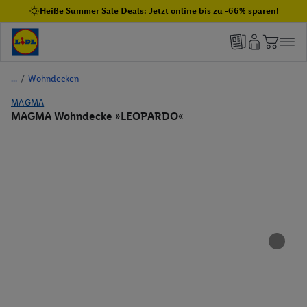
Heiße Summer Sale Deals: Jetzt online bis zu -66% sparen!
/
Wohndecken
MAGMA
MAGMA Wohndecke »LEOPARDO«