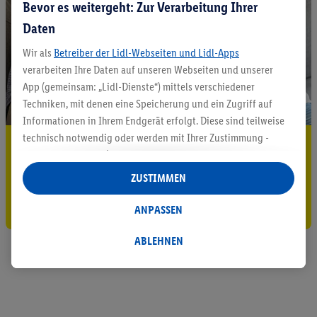
Bevor es weitergeht: Zur Verarbeitung Ihrer
Daten
Wir als
Betreiber der Lidl-Webseiten und Lidl-Apps
verarbeiten Ihre Daten auf unseren Webseiten und unserer
App (gemeinsam: „Lidl-Dienste“) mittels verschiedener
Techniken, mit denen eine Speicherung und ein Zugriff auf
Informationen in Ihrem Endgerät erfolgt. Diese sind teilweise
technisch notwendig oder werden mit Ihrer Zustimmung -
5.95 € Versand sparen³²ᵃ
auch durch Partner (u.a.
als separat
oder gemeinsam
Jetzt zum Newsletter anmelden
Verantwortliche; im Zusammenhang mit dem IAB TCF
ZUSTIMMEN
insgesamt
6
Partner) - für komfortable Einstellungen, zur
Gutschein sichern!
Statistik-Erstellung oder für personalisierte Werbung
ANPASSEN
innerhalb und außerhalb der Lidl-Dienste verwendet.
Datenverarbeitungen für personalisierte Werbung werden
ABLEHNEN
durchgeführt, um eigene Werbung auszusteuern und um
Dritten die Ausspielung von Werbung außerhalb der Lidl-
Dienste über die Ihnen und Ihren Haushaltsangehörigen
zugeordneten Endgeräte zu ermöglichen. Sofern Sie