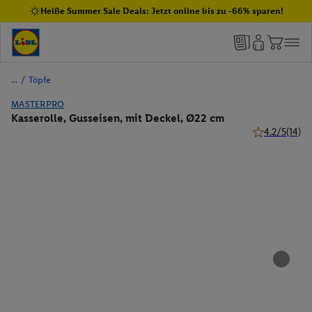
Heiße Summer Sale Deals: Jetzt online bis zu -66% sparen!
/
Töpfe
MASTERPRO
Kasserolle, Gusseisen, mit Deckel, Ø22 cm
4.2/5
(14)
4.2 von 5 Ste