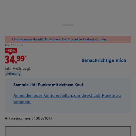
Online ausverkauft! Ähnliche tolle Produkte findest du hier.
UVP:
69.99
-50%
34.99*
Benachrichtige mich
inkl. MwSt. zzgl.
Lieferung
Sammle Lidl Punkte mit deinem Kauf.
Anmelden oder Konto erstellen, um direkt Lidl Punkte zu
sammeln.
Artikelnummer:
100371017