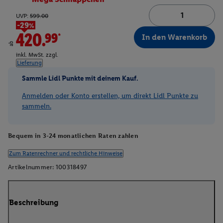
UVP:
599.00
-29%
420.99*
In den Warenkorb
ab
inkl. MwSt. zzgl.
Lieferung
Sammle Lidl Punkte mit deinem Kauf.
Anmelden oder Konto erstellen, um direkt Lidl Punkte zu
sammeln.
Bequem in 3-24 monatlichen Raten zahlen
Zum Ratenrechner und rechtliche Hinweise
Artikelnummer:
100318497
Beschreibung