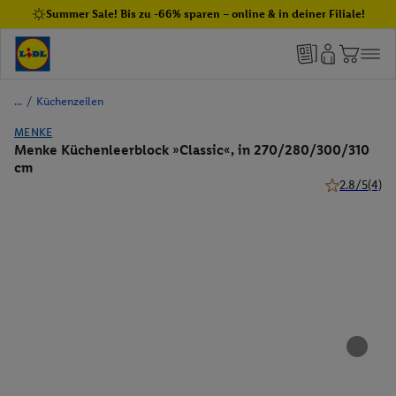
Summer Sale! Bis zu -66% sparen – online & in deiner Filiale!
/
Küchenzeilen
MENKE
Menke Küchenleerblock »Classic«, in 270/280/300/310
cm
2.8/5
(4)
2.8 von 5 St