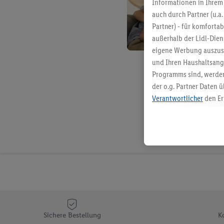
Informationen in Ihrem 
auch durch Partner (u.a
Partner) - für komforta
außerhalb der Lidl-Die
eigene Werbung auszust
und Ihren Haushaltsang
Programms sind, werden
der o.g. Partner Daten ü
Verantwortlicher
den Er
Die Erstellung personal
angereicherten Profilen
Kaufverhalten in den Li
genauen Standortdaten)
und/ oder dem Zugriff 
Segmenten). Im Zusamme
Erfolgsmessung der Wer
Sicherung und Optimie
Sofern Sie hier Ihre Zus
Sichere Bestellung
K
Plus-Konto einloggen, 