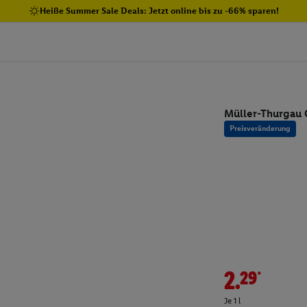
Heiße Summer Sale Deals: Jetzt online bis zu -66% sparen!
Müller-Thurgau 
Preisveränderung
2.29*
Je 1 l