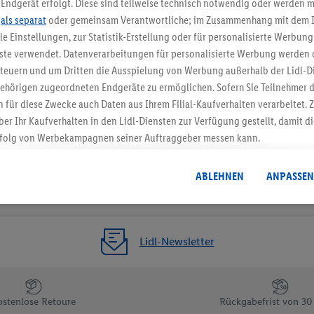
Endgerät erfolgt. Diese sind teilweise technisch notwendig oder werden m
.
als separat
oder gemeinsam Verantwortliche; im Zusammenhang mit dem 
Gutschein sichern!
ble Einstellungen, zur Statistik-Erstellung oder für personalisierte Werbun
nste verwendet. Datenverarbeitungen für personalisierte Werbung werden
euern und um Dritten die Ausspielung von Werbung außerhalb der Lidl-Di
ehörigen zugeordneten Endgeräte zu ermöglichen. Sofern Sie Teilnehmer de
 für diese Zwecke auch Daten aus Ihrem Filial-Kaufverhalten verarbeitet
ber Ihr Kaufverhalten in den Lidl-Diensten zur Verfügung gestellt, damit di
folg von Werbekampagnen seiner Auftraggeber messen kann.
isierter Werbung basiert auf der Generierung von auch mit Daten von and
. Dies umfasst die Zusammenführung von Daten (z.B. über Ihre Nutzung der 
ABLEHNEN
ANPASSEN
dl-Diensten, Informationen aus Ihrem Kundenkonto - z.B. Alter oder Geschl
 auch über verschiedene Endgeräte und Lidl-Dienste hinweg einschließli
auf Informationen auf Ihren Endgeräten zur Erstellung von Zielgruppen (
nhang mit dem Ausspielen dieser Werbung erfolgen Verarbeitungen auch
Lidl-Newsletter
bung, zur Zielgruppenforschung, zur Entwicklung von Angeboten sowie z
rung dieser Werbeausspielungen.
timmung dazu erteilen und danach ein Lidl Plus-Konto erstellen bzw. sich i
ostenlose Retoure
Rückgabefrist von 30
kann darüber hinaus auch Ihre dort angegebene E-Mail-Adresse von uns i