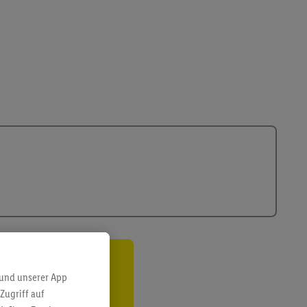
ren³²ᵃ
 und unserer App
Zugriff auf
den