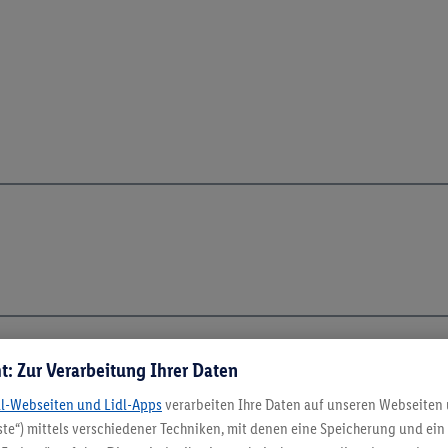
t: Zur Verarbeitung Ihrer Daten
5.95 € Versand spa
dl-Webseiten und Lidl-Apps
verarbeiten Ihre Daten auf unseren Webseiten
te“) mittels verschiedener Techniken, mit denen eine Speicherung und ein 
Jetzt zum Newsletter anmel