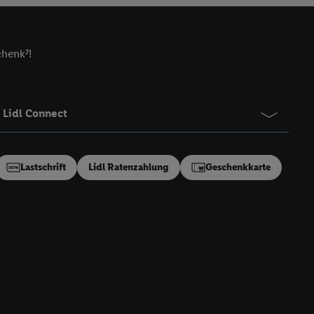
zielle Online-Kennung
Kennung verwenden
ung auszuspielen.
chenk⁷!
 umgewandelte E-Mail-
 Utiq-Technologie in
 Sie verfügbar ist.
Lidl Connect
dresse und einer
en diese Kennung
nsten zu erfassen.
Lastschrift
Lidl Ratenzahlung
Geschenkkarte
 von Dritten betrieben
gung speziell zur
ung generell zu
en“/„Nutzung der
inwilligung (nur für
von Utiq
.
ch einen Klick auf
ndung sämtlicher
t, Ihre Einwilligung