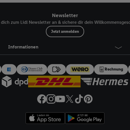
 einem der oben genannten Partner verwendet werden, um daraus eine spe
annte EUID), die wir sodann ähnlich wie die sogleich beschriebene Utiq-
Newsletter
Dritten betriebenen Diensten zu erkennen und Ihnen personalisierte Werb
dich zum Lidl Newsletter an & sichere dir dein Willkommensges
d einem der anderen oben genannten Partner auch Ihre in einen Hashwert
Verantwortlichkeit verarbeitet.
Jetzt anmelden
 der Utiq SA/NV („Utiq“) und Ihrem
Telekommunikationsnetzbetreiber
, die
etzen. Utiq prüft zunächst anhand Ihrer IP-Adresse, ob die Technologie für
Informationen
ibt Utiq Ihre IP-Adresse an Ihren Netzbetreiber weiter, der anhand der IP-A
wie z.B. Ihrer Mobilfunknummer, eine Kennung für Utiq erstellt. Wir werd
erzuerkennen und Erkenntnisse über Ihr Nutzungsverhalten in den Lidl-Die
Rechnung
 mittels dieser Technologie auch auf Diensten wiedererkannt werden, die
 dort personalisierte Werbung ausspielen können. Sie können Ihre Einwilli
logie - zusätzlich zur weiter unten erläuterten Möglichkeit, Ihre Einwillig
auch über
das Datenschutzportal von Utiq („consenthub“)
oder über „Anpass
erten Utiq-Technologie für digitales Marketing“ am unteren Ende dieser E
rufen. Weitere Informationen finden Sie in den
Datenschutzbestimmungen 
Ablehnen“ können Sie nur den Einsatz notwendiger Techniken zulassen. Dur
e allen Verarbeitungen zu sämtlichen vorgenannten Zwecken unter Einbi
eitere Informationen, auch zur Speicherdauer der Daten und zu Ihrem Rech