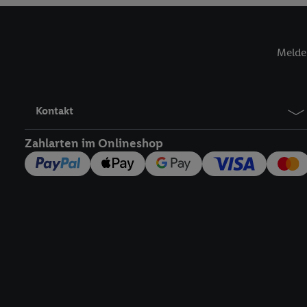
Verantwortlichkeit mit
zu erstellen (die sogen
können, um Sie in von 
Melde 
Hierzu wird von uns un
Adresse in gemeinsamer 
Zudem erlauben Sie uns,
den Lidl-Diensten einzus
Kontakt
Wenn das der Fall ist, g
Kundenkonto-Referenz, 
Zahlarten im Onlineshop
verwenden, um Sie wied
Insbesondere können Sie
werden, damit wir Ihnen
Nutzung der Utiq-Techno
widerrufen - jederzeit 
Telekommunikations-basi
die Lidl-Dienste) wider
Durch einen Klick auf „
„Zustimmen“ stimmen Si
genannten Partner zu. W