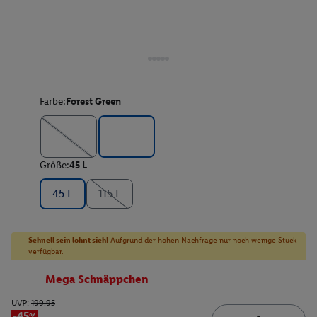
Farbe:
Forest Green
Größe:
45 L
45 L
115 L
Schnell sein lohnt sich!
Aufgrund der hohen Nachfrage nur noch wenige Stück
verfügbar.
Mega Schnäppchen
UVP:
199.95
-45%