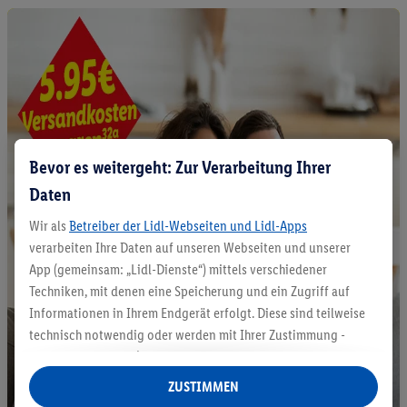
Bevor es weitergeht: Zur Verarbeitung Ihrer
Daten
Wir als
Betreiber der Lidl-Webseiten und Lidl-Apps
verarbeiten Ihre Daten auf unseren Webseiten und unserer
App (gemeinsam: „Lidl-Dienste“) mittels verschiedener
Techniken, mit denen eine Speicherung und ein Zugriff auf
Informationen in Ihrem Endgerät erfolgt. Diese sind teilweise
technisch notwendig oder werden mit Ihrer Zustimmung -
auch durch Partner (u.a.
als separat
oder gemeinsam
Verantwortliche; im Zusammenhang mit dem IAB TCF
ZUSTIMMEN
insgesamt
6
Partner) - für komfortable Einstellungen, zur