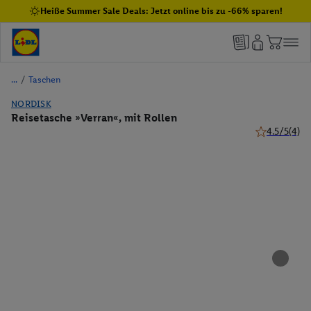
Heiße Summer Sale Deals: Jetzt online bis zu -66% sparen!
/
Taschen
NORDISK
Reisetasche »Verran«, mit Rollen
4.5/5
(4)
4.5 von 5 St