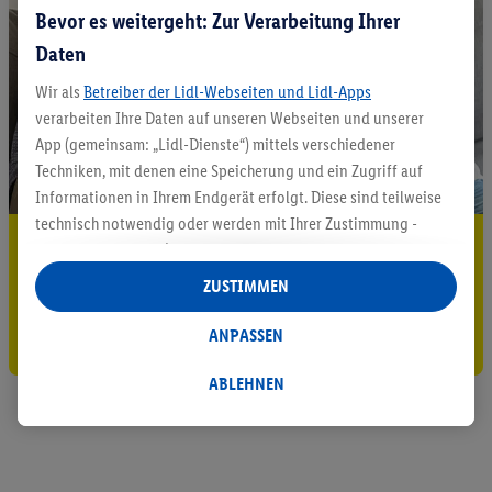
Bevor es weitergeht: Zur Verarbeitung Ihrer
Daten
Wir als
Betreiber der Lidl-Webseiten und Lidl-Apps
verarbeiten Ihre Daten auf unseren Webseiten und unserer
App (gemeinsam: „Lidl-Dienste“) mittels verschiedener
Techniken, mit denen eine Speicherung und ein Zugriff auf
Informationen in Ihrem Endgerät erfolgt. Diese sind teilweise
technisch notwendig oder werden mit Ihrer Zustimmung -
5.95 € Versand sparen³²ᵃ
auch durch Partner (u.a.
als separat
oder gemeinsam
Verantwortliche; im Zusammenhang mit dem IAB TCF
Jetzt zum Newsletter anmelden
ZUSTIMMEN
insgesamt
6
Partner) - für komfortable Einstellungen, zur
Statistik-Erstellung oder für personalisierte Werbung
ANPASSEN
Gutschein sichern!
innerhalb und außerhalb der Lidl-Dienste verwendet.
Datenverarbeitungen für personalisierte Werbung werden
ABLEHNEN
durchgeführt, um eigene Werbung auszusteuern und um
Dritten die Ausspielung von Werbung außerhalb der Lidl-
Dienste über die Ihnen und Ihren Haushaltsangehörigen
zugeordneten Endgeräte zu ermöglichen. Sofern Sie