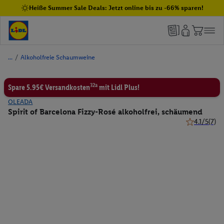
Heiße Summer Sale Deals: Jetzt online bis zu -66% sparen!
/
Alkoholfreie Schaumweine
32a
Spare 5.95€ Versandkosten
mit Lidl Plus!
OLEADA
Spirit of Barcelona Fizzy-Rosé alkoholfrei, schäumend
4.1/5
(7)
4.1 von 5 St