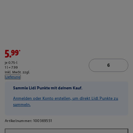
5.99*
je 0.75-l
1 l = 7.99
inkl. MwSt. zzgl.
Lieferung
Sammle Lidl Punkte mit deinem Kauf.
Anmelden oder Konto erstellen, um direkt Lidl Punkte zu
sammeln.
Artikelnummer:
100369551