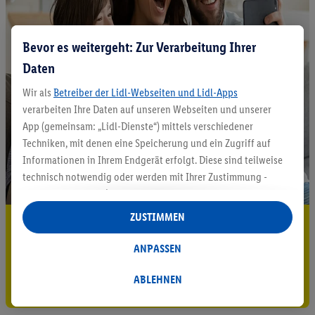
Bevor es weitergeht: Zur Verarbeitung Ihrer
Daten
Wir als
Betreiber der Lidl-Webseiten und Lidl-Apps
verarbeiten Ihre Daten auf unseren Webseiten und unserer
App (gemeinsam: „Lidl-Dienste“) mittels verschiedener
Techniken, mit denen eine Speicherung und ein Zugriff auf
Informationen in Ihrem Endgerät erfolgt. Diese sind teilweise
technisch notwendig oder werden mit Ihrer Zustimmung -
auch durch Partner (u.a.
als separat
oder gemeinsam
Verantwortliche; im Zusammenhang mit dem IAB TCF
ZUSTIMMEN
5.95 € Versand sparen³²ᵃ
insgesamt
6
Partner) - für komfortable Einstellungen, zur
Statistik-Erstellung oder für personalisierte Werbung
ANPASSEN
Jetzt zum Newsletter anmelden
innerhalb und außerhalb der Lidl-Dienste verwendet.
Datenverarbeitungen für personalisierte Werbung werden
ABLEHNEN
Gutschein sichern!
durchgeführt, um eigene Werbung auszusteuern und um
Dritten die Ausspielung von Werbung außerhalb der Lidl-