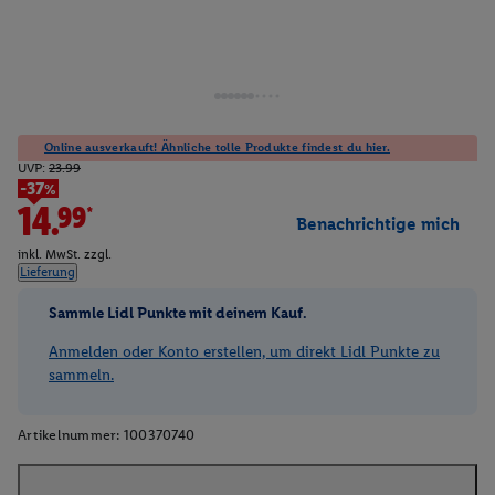
Online ausverkauft! Ähnliche tolle Produkte findest du hier.
UVP:
23.99
-37%
14.99*
Benachrichtige mich
inkl. MwSt. zzgl.
Lieferung
Sammle Lidl Punkte mit deinem Kauf.
Anmelden oder Konto erstellen, um direkt Lidl Punkte zu
sammeln.
Artikelnummer:
100370740