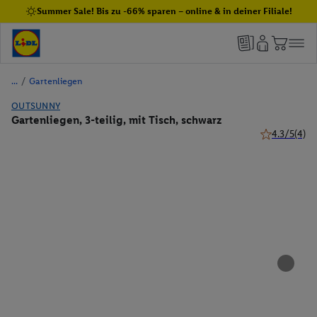
Summer Sale! Bis zu -66% sparen – online & in deiner Filiale!
/
Gartenliegen
OUTSUNNY
Gartenliegen, 3-teilig, mit Tisch, schwarz
4.3/5
(4)
4.3 von 5 St