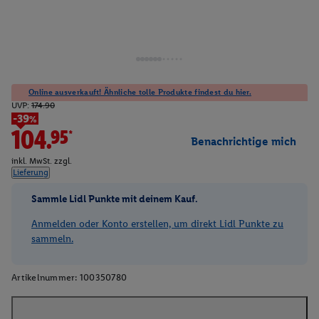
Online ausverkauft! Ähnliche tolle Produkte findest du hier.
UVP:
174.90
-39%
104.95*
Benachrichtige mich
inkl. MwSt. zzgl.
Lieferung
Sammle Lidl Punkte mit deinem Kauf.
Anmelden oder Konto erstellen, um direkt Lidl Punkte zu
sammeln.
Artikelnummer:
100350780