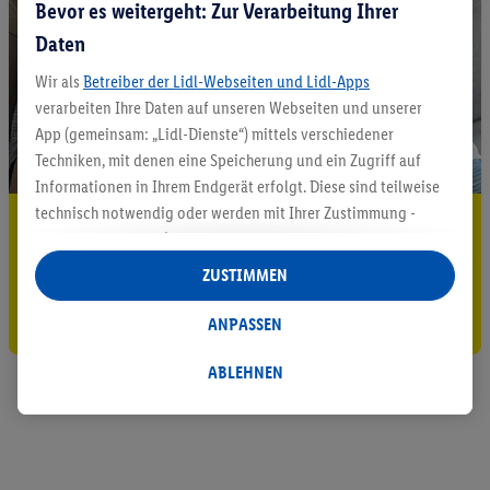
Bevor es weitergeht: Zur Verarbeitung Ihrer
Daten
Wir als
Betreiber der Lidl-Webseiten und Lidl-Apps
verarbeiten Ihre Daten auf unseren Webseiten und unserer
App (gemeinsam: „Lidl-Dienste“) mittels verschiedener
Techniken, mit denen eine Speicherung und ein Zugriff auf
Informationen in Ihrem Endgerät erfolgt. Diese sind teilweise
technisch notwendig oder werden mit Ihrer Zustimmung -
5.95 € Versand sparen³²ᵃ
auch durch Partner (u.a.
als separat
oder gemeinsam
Jetzt zum Newsletter anmelden
Verantwortliche; im Zusammenhang mit dem IAB TCF
ZUSTIMMEN
insgesamt
6
Partner) - für komfortable Einstellungen, zur
Gutschein sichern!
Statistik-Erstellung oder für personalisierte Werbung
ANPASSEN
innerhalb und außerhalb der Lidl-Dienste verwendet.
Datenverarbeitungen für personalisierte Werbung werden
ABLEHNEN
durchgeführt, um eigene Werbung auszusteuern und um
Dritten die Ausspielung von Werbung außerhalb der Lidl-
Dienste über die Ihnen und Ihren Haushaltsangehörigen
zugeordneten Endgeräte zu ermöglichen. Sofern Sie