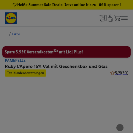
Heiße Summer Sale Deals: Jetzt online bis zu -66% sparen!
/
Likör
32a
Spare 5.95€ Versandkosten
mit Lidl Plus!
PAMEPELLE
Ruby L'Apéro 15% Vol mit Geschenkbox und Glas
5/5
(30)
Top Kundenbewertungen
5 von 5 Ster