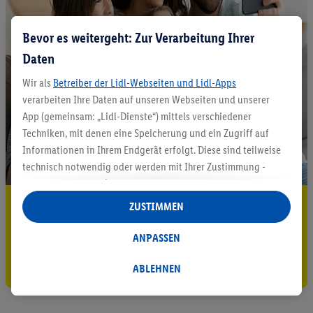
Bevor es weitergeht: Zur Verarbeitung Ihrer
Daten
Wir als
Betreiber der Lidl-Webseiten und Lidl-Apps
verarbeiten Ihre Daten auf unseren Webseiten und unserer
App (gemeinsam: „Lidl-Dienste“) mittels verschiedener
Techniken, mit denen eine Speicherung und ein Zugriff auf
Informationen in Ihrem Endgerät erfolgt. Diese sind teilweise
technisch notwendig oder werden mit Ihrer Zustimmung -
auch durch Partner (u.a.
als separat
oder gemeinsam
Verantwortliche; im Zusammenhang mit dem IAB TCF
5.95 € Versand sparen³²ᵃ
ZUSTIMMEN
insgesamt
6
Partner) - für komfortable Einstellungen, zur
Jetzt zum Newsletter anmelden
Statistik-Erstellung oder für personalisierte Werbung
ANPASSEN
innerhalb und außerhalb der Lidl-Dienste verwendet.
Gutschein sichern!
Datenverarbeitungen für personalisierte Werbung werden
ABLEHNEN
durchgeführt, um eigene Werbung auszusteuern und um
Dritten die Ausspielung von Werbung außerhalb der Lidl-