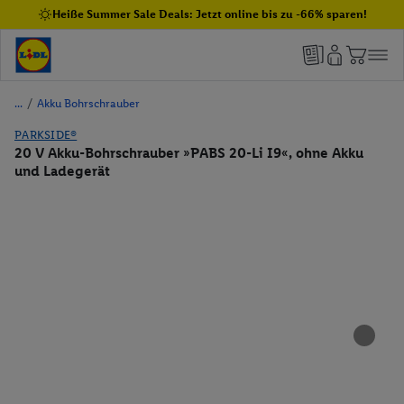
Heiße Summer Sale Deals: Jetzt online bis zu -66% sparen!
/
Akku Bohrschrauber
PARKSIDE®
20 V Akku-Bohrschrauber »PABS 20-Li I9«, ohne Akku
und Ladegerät