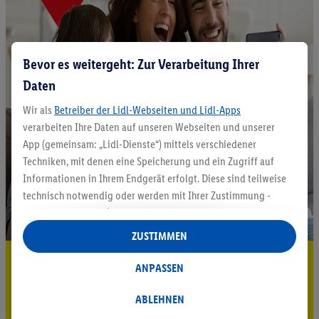
Bevor es weitergeht: Zur Verarbeitung Ihrer
Daten
Wir als
Betreiber der Lidl-Webseiten und Lidl-Apps
verarbeiten Ihre Daten auf unseren Webseiten und unserer
App (gemeinsam: „Lidl-Dienste“) mittels verschiedener
Techniken, mit denen eine Speicherung und ein Zugriff auf
Informationen in Ihrem Endgerät erfolgt. Diese sind teilweise
technisch notwendig oder werden mit Ihrer Zustimmung -
auch durch Partner (u.a.
als separat
oder gemeinsam
Verantwortliche; im Zusammenhang mit dem IAB TCF
ZUSTIMMEN
insgesamt
6
Partner) - für komfortable Einstellungen, zur
5.95 € Versand sparen³²ᵃ
Statistik-Erstellung oder für personalisierte Werbung
ANPASSEN
innerhalb und außerhalb der Lidl-Dienste verwendet.
Jetzt zum Newsletter anmelden
Datenverarbeitungen für personalisierte Werbung werden
ABLEHNEN
durchgeführt, um eigene Werbung auszusteuern und um