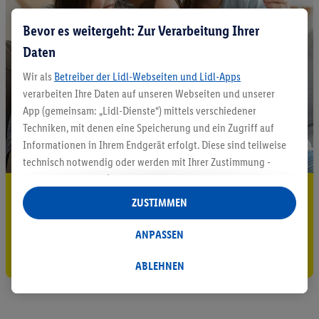
Bevor es weitergeht: Zur Verarbeitung Ihrer
Daten
Wir als
Betreiber der Lidl-Webseiten und Lidl-Apps
verarbeiten Ihre Daten auf unseren Webseiten und unserer
App (gemeinsam: „Lidl-Dienste“) mittels verschiedener
Techniken, mit denen eine Speicherung und ein Zugriff auf
Informationen in Ihrem Endgerät erfolgt. Diese sind teilweise
technisch notwendig oder werden mit Ihrer Zustimmung -
auch durch Partner (u.a.
als separat
oder gemeinsam
5.95 € Versand sparen³²ᵃ
Verantwortliche; im Zusammenhang mit dem IAB TCF
ZUSTIMMEN
insgesamt
6
Partner) - für komfortable Einstellungen, zur
Jetzt zum Newsletter anmelden
Statistik-Erstellung oder für personalisierte Werbung
ANPASSEN
innerhalb und außerhalb der Lidl-Dienste verwendet.
Gutschein sichern!
Datenverarbeitungen für personalisierte Werbung werden
ABLEHNEN
durchgeführt, um eigene Werbung auszusteuern und um
Dritten die Ausspielung von Werbung außerhalb der Lidl-
Dienste über die Ihnen und Ihren Haushaltsangehörigen