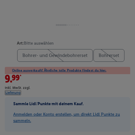
Art:
Bitte auswählen
Bohrer- und Gewindebohrerset
Bohrerset
Online ausverkauft! Ähnliche tolle Produkte findest du hier.
9.99*
inkl. MwSt. zzgl.
Lieferung
Sammle Lidl Punkte mit deinem Kauf.
Anmelden oder Konto erstellen, um direkt Lidl Punkte zu
sammeln.