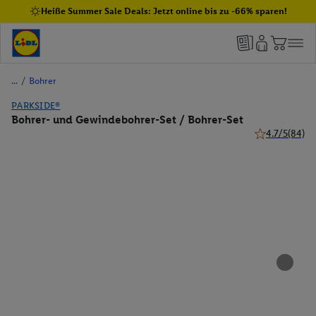
Heiße Summer Sale Deals: Jetzt online bis zu -66% sparen!
/
Bohrer
PARKSIDE®
Bohrer- und Gewindebohrer-Set / Bohrer-Set
4.7/5
(84)
4.7 von 5 Ster