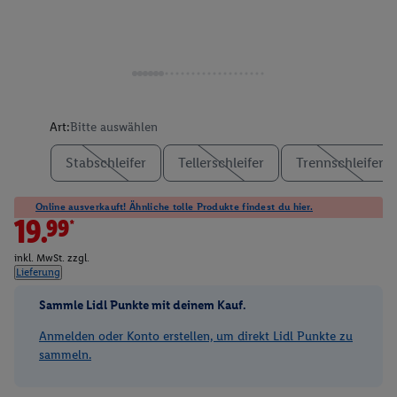
Art:
Bitte auswählen
Stabschleifer
Tellerschleifer
Trennschleifer
Online ausverkauft! Ähnliche tolle Produkte findest du hier.
19.99*
inkl. MwSt. zzgl.
Lieferung
Sammle Lidl Punkte mit deinem Kauf.
Anmelden oder Konto erstellen, um direkt Lidl Punkte zu
sammeln.