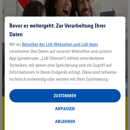
Bevor es weitergeht: Zur Verarbeitung Ihrer
Daten
Wir als
Betreiber der Lidl-Webseiten und Lidl-Apps
verarbeiten Ihre Daten auf unseren Webseiten und unserer
App (gemeinsam: „Lidl-Dienste“) mittels verschiedener
Techniken, mit denen eine Speicherung und ein Zugriff auf
Informationen in Ihrem Endgerät erfolgt. Diese sind teilweise
technisch notwendig oder werden mit Ihrer Zustimmung -
auch durch Partner (u.a.
als separat
oder gemeinsam
Verantwortliche; im Zusammenhang mit dem IAB TCF
ZUSTIMMEN
insgesamt
6
Partner) - für komfortable Einstellungen, zur
5.95 € Versand sparen³²ᵃ
Statistik-Erstellung oder für personalisierte Werbung
ANPASSEN
innerhalb und außerhalb der Lidl-Dienste verwendet.
Jetzt zum Newsletter anmelden
Datenverarbeitungen für personalisierte Werbung werden
ABLEHNEN
durchgeführt, um eigene Werbung auszusteuern und um
Gutschein sichern!