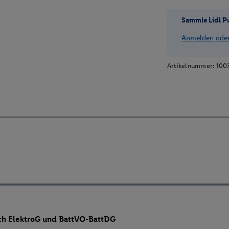
Sammle Lidl P
Anmelden oder 
Artikelnummer:
100
ch ElektroG und BattVO-BattDG