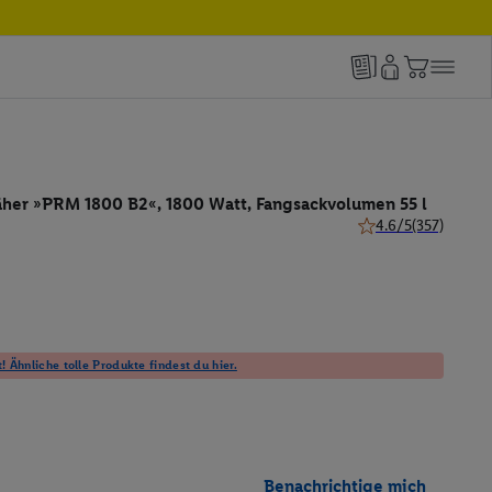
her »PRM 1800 B2«, 1800 Watt, Fangsackvolumen 55 l
4.6/5
(357)
4.6 von 5 Sternen (
! Ähnliche tolle Produkte findest du hier.
Benachrichtige mich