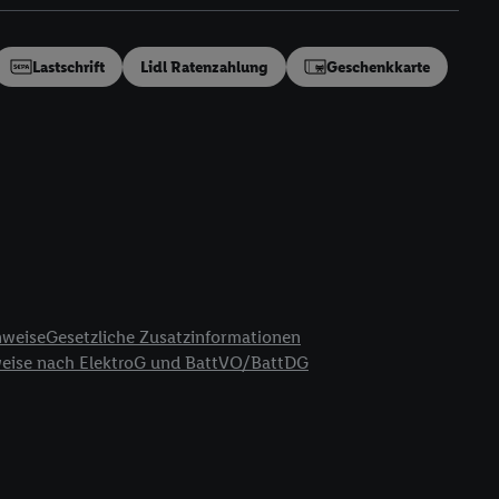
en“/„Nutzung der
inwilligung (nur für
von Utiq
.
Lastschrift
Lidl Ratenzahlung
Geschenkkarte
ch einen Klick auf
ndung sämtlicher
t, Ihre Einwilligung
ngen
.
Die Impressen
as gilt auch für die
B TCF für Werbung und
reitstellung und
en Quellen,
ter Informationen,
nweise
Gesetzliche Zusatzinformationen
rten Utiq-
weise nach ElektroG und BattVO/BattDG
ichern von oder
Analyse von
erwendung