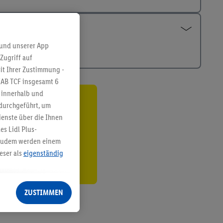
 und unserer App
Zugriff auf
it Ihrer Zustimmung -
IAB TCF insgesamt
6
g innerhalb und
 durchgeführt, um
ren³²ᵃ
enste über die Ihnen
den
s Lidl Plus-
. Zudem werden einem
eser als
eigenständig
eren Diensten
Lidl-Dienste, Ihr
ZUSTIMMEN
echt - sowie Ihre
ch dem Speichern von