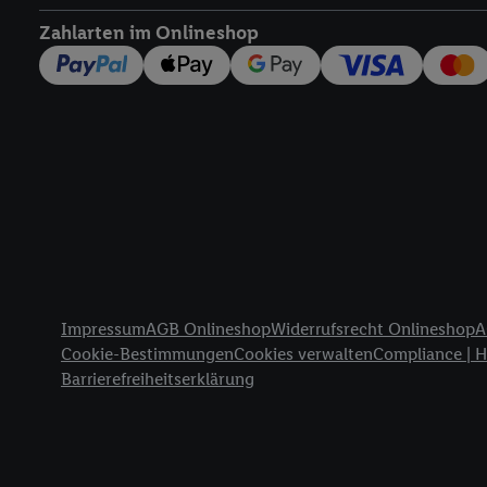
widerrufen - jederzeit 
Zahlarten im Onlineshop
Telekommunikations-basi
die Lidl-Dienste) wider
Durch einen Klick auf „
„Zustimmen“ stimmen Si
genannten Partner zu. W
jederzeit mit Wirkung f
finden Sie hier.
Unter „A
nachfolgend schlagwort
Erfolgsmessung:
Gewährleistung der Sic
Anzeige von Werbung un
Rechtliche Informationen
Verknüpfung verschiede
Impressum
AGB Onlineshop
Widerrufsrecht Onlineshop
A
Messung des Erfolgs v
Cookie-Bestimmungen
Cookies verwalten
Compliance | 
Technologie für digital
Barrierefreiheitserklärung
Verwendung genauer 
Zugriff auf Informa
Zielgruppen durch 