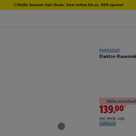
Heiße Summer Sale Deals: Jetzt online bis zu -66% sparen!
PARKSIDE®
Elektro-Rasenmä
Online ausverkauft
139.00*
inkl. MwSt. zzgl.
Lieferung