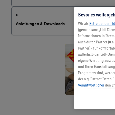
Bevor es weitergeh
Wir als
Betreiber der Li
Anleitungen & Downloads
(gemeinsam: „Lidl-Diens
Informationen in Ihrem 
auch durch Partner (u.a
Partner) - für komforta
außerhalb der Lidl-Die
eigene Werbung auszust
und Ihren Haushaltsang
Programms sind, werden
der o.g. Partner Daten ü
Verantwortlicher
den Er
Die Erstellung personal
angereicherten Profilen
Kaufverhalten in den Li
genauen Standortdaten)