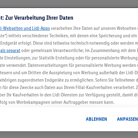
t: Zur Verarbeitung Ihrer Daten
dl-Webseiten und Lidl-Apps
verarbeiten Ihre Daten auf unseren Webseiten
te“) mittels verschiedener Techniken, mit denen eine Speicherung und ein 
Endgerät erfolgt. Diese sind teilweise technisch notwendig oder werden m
.
als separat
oder gemeinsam Verantwortliche; im Zusammenhang mit dem 
ble Einstellungen, zur Statistik-Erstellung oder für personalisierte Werbun
nste verwendet. Datenverarbeitungen für personalisierte Werbung werden
5.95 € Versand spa
euern und um Dritten die Ausspielung von Werbung außerhalb der Lidl-Di
Jetzt zum Newsletter anmel
ehörigen zugeordneten Endgeräte zu ermöglichen. Sofern Sie Teilnehmer de
 für diese Zwecke auch Daten aus Ihrem Filial-Kaufverhalten verarbeitet
ber Ihr Kaufverhalten in den Lidl-Diensten zur Verfügung gestellt, damit di
Gutschein sichern!
folg von Werbekampagnen seiner Auftraggeber messen kann.
isierter Werbung basiert auf der Generierung von auch mit Daten von and
. Dies umfasst die Zusammenführung von Daten (z.B. über Ihre Nutzung der 
ABLEHNEN
ANPASSEN
dl-Diensten, Informationen aus Ihrem Kundenkonto - z.B. Alter oder Geschl
 auch über verschiedene Endgeräte und Lidl-Dienste hinweg einschließli