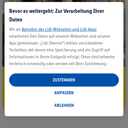
Bevor es weitergeht: Zur Verarbeitung Ihrer
Daten
Wir als
Betreiber der Lidl-Webseiten und Lidl-Apps
verarbeiten Ihre Daten auf unseren Webseiten und unserer
App (gemeinsam: „Lidl-Dienste“) mittels verschiedener
Techniken, mit denen eine Speicherung und ein Zugriff auf
Informationen in Ihrem Endgerät erfolgt. Diese sind teilweise
technisch notwendig oder werden mit Ihrer Zustimmung -
auch durch Partner (u.a.
als separat
oder gemeinsam
5.95 € Versand sparen³²ᵃ
Verantwortliche; im Zusammenhang mit dem IAB TCF
ZUSTIMMEN
insgesamt
6
Partner) - für komfortable Einstellungen, zur
Jetzt zum Newsletter anmelden
Statistik-Erstellung oder für personalisierte Werbung
ANPASSEN
innerhalb und außerhalb der Lidl-Dienste verwendet.
Gutschein sichern!
Datenverarbeitungen für personalisierte Werbung werden
ABLEHNEN
durchgeführt, um eigene Werbung auszusteuern und um
Dritten die Ausspielung von Werbung außerhalb der Lidl-
Dienste über die Ihnen und Ihren Haushaltsangehörigen