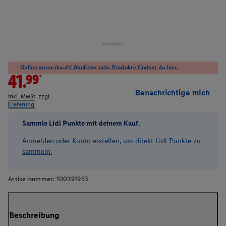
Online ausverkauft! Ähnliche tolle Produkte findest du hier.
41.99*
Benachrichtige mich
inkl. MwSt. zzgl.
Lieferung
Sammle Lidl Punkte mit deinem Kauf.
Anmelden oder Konto erstellen, um direkt Lidl Punkte zu
sammeln.
Artikelnummer:
100391953
Beschreibung