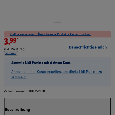
Online ausverkauft! Ähnliche tolle Produkte findest du hier.
3.99*
Benachrichtige mich
inkl. MwSt. zzgl.
Lieferung
Sammle Lidl Punkte mit deinem Kauf.
Anmelden oder Konto erstellen, um direkt Lidl Punkte zu
sammeln.
Artikelnummer:
100351928
Beschreibung