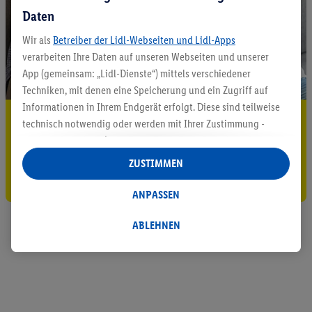
Daten
Wir als
Betreiber der Lidl-Webseiten und Lidl-Apps
verarbeiten Ihre Daten auf unseren Webseiten und unserer
App (gemeinsam: „Lidl-Dienste“) mittels verschiedener
Techniken, mit denen eine Speicherung und ein Zugriff auf
Informationen in Ihrem Endgerät erfolgt. Diese sind teilweise
5.95 € Versand sparen³²ᵃ
technisch notwendig oder werden mit Ihrer Zustimmung -
auch durch Partner (u.a.
als separat
oder gemeinsam
Jetzt zum Newsletter anmelden
Verantwortliche; im Zusammenhang mit dem IAB TCF
ZUSTIMMEN
insgesamt
6
Partner) - für komfortable Einstellungen, zur
Gutschein sichern!
Statistik-Erstellung oder für personalisierte Werbung
ANPASSEN
innerhalb und außerhalb der Lidl-Dienste verwendet.
Datenverarbeitungen für personalisierte Werbung werden
ABLEHNEN
durchgeführt, um eigene Werbung auszusteuern und um
Dritten die Ausspielung von Werbung außerhalb der Lidl-
Dienste über die Ihnen und Ihren Haushaltsangehörigen
zugeordneten Endgeräte zu ermöglichen. Sofern Sie
Teilnehmer des Lidl Plus-Programms sind, werden für diese