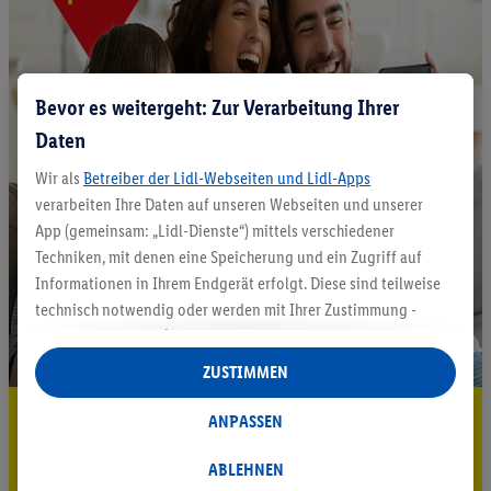
Bevor es weitergeht: Zur Verarbeitung Ihrer
Daten
Wir als
Betreiber der Lidl-Webseiten und Lidl-Apps
verarbeiten Ihre Daten auf unseren Webseiten und unserer
App (gemeinsam: „Lidl-Dienste“) mittels verschiedener
Techniken, mit denen eine Speicherung und ein Zugriff auf
Informationen in Ihrem Endgerät erfolgt. Diese sind teilweise
technisch notwendig oder werden mit Ihrer Zustimmung -
auch durch Partner (u.a.
als separat
oder gemeinsam
Verantwortliche; im Zusammenhang mit dem IAB TCF
ZUSTIMMEN
insgesamt
6
Partner) - für komfortable Einstellungen, zur
5.95 € Versand sparen³²ᵃ
Statistik-Erstellung oder für personalisierte Werbung
ANPASSEN
innerhalb und außerhalb der Lidl-Dienste verwendet.
Jetzt zum Newsletter anmelden
Datenverarbeitungen für personalisierte Werbung werden
ABLEHNEN