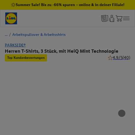
Summer Sale! Bis zu -66% sparen – online & in deiner Filiale!
/
Arbeitspullover & Arbeitsshirts
PARKSIDE®
Herren T-Shirts, 3 Stück, mit HeiQ Mint Technologie
4.9/5
(40)
Top Kundenbewertungen
4.9 von 5 Ster