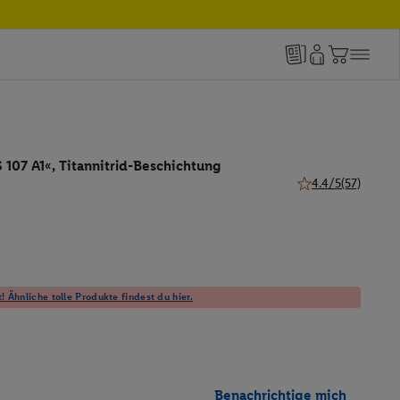
107 A1«, Titannitrid-Beschichtung
4.4/5
(57)
4.4 von 5 Sternen 
! Ähnliche tolle Produkte findest du hier.
Benachrichtige mich