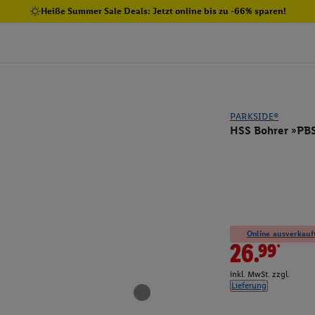
Heiße Summer Sale Deals: Jetzt online bis zu -66% sparen!
PARKSIDE®
HSS Bohrer »PBS 
Online ausverkauft
26.99*
inkl. MwSt. zzgl.
Lieferung