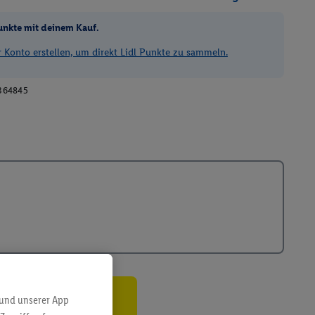
unkte mit deinem Kauf.
Konto erstellen, um direkt Lidl Punkte zu sammeln.
364845
 und unserer App
ren³²ᵃ