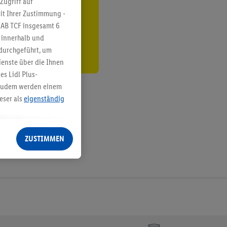
Zugriff auf
it Ihrer Zustimmung -
den
IAB TCF insgesamt
6
g innerhalb und
 durchgeführt, um
enste über die Ihnen
s Lidl Plus-
. Zudem werden einem
eser als
eigenständig
eren Diensten
Lidl-Dienste, Ihr
ZUSTIMMEN
echt - sowie Ihre
ch dem Speichern von
sogenannten
 zur Leistungs-/
ur technischen
n Ihr bestehendes Lidl