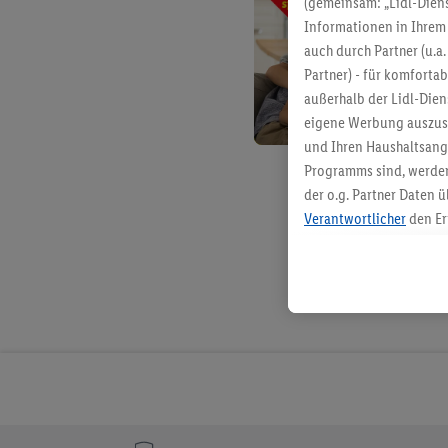
(gemeinsam: „Lidl-Diens
Informationen in Ihrem 
auch durch Partner (u.a
Partner) - für komforta
außerhalb der Lidl-Die
eigene Werbung auszust
und Ihren Haushaltsang
Programms sind, werden
der o.g. Partner Daten ü
Verantwortlicher
den Er
Die Erstellung personal
angereicherten Profilen
Kaufverhalten in den Li
genauen Standortdaten)
und/ oder dem Zugriff 
Segmenten). Im Zusamme
Erfolgsmessung der Wer
Sicherung und Optimie
Sofern Sie hier Ihre Zus