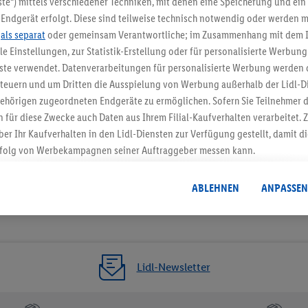
te“) mittels verschiedener Techniken, mit denen eine Speicherung und ein 
Endgerät erfolgt. Diese sind teilweise technisch notwendig oder werden m
Jetzt zum Newsletter anmel
.
als separat
oder gemeinsam Verantwortliche; im Zusammenhang mit dem 
ble Einstellungen, zur Statistik-Erstellung oder für personalisierte Werbun
Gutschein sichern!
nste verwendet. Datenverarbeitungen für personalisierte Werbung werden
euern und um Dritten die Ausspielung von Werbung außerhalb der Lidl-Di
ehörigen zugeordneten Endgeräte zu ermöglichen. Sofern Sie Teilnehmer de
 für diese Zwecke auch Daten aus Ihrem Filial-Kaufverhalten verarbeitet
ber Ihr Kaufverhalten in den Lidl-Diensten zur Verfügung gestellt, damit di
folg von Werbekampagnen seiner Auftraggeber messen kann.
isierter Werbung basiert auf der Generierung von auch mit Daten von and
. Dies umfasst die Zusammenführung von Daten (z.B. über Ihre Nutzung der 
ABLEHNEN
ANPASSEN
dl-Diensten, Informationen aus Ihrem Kundenkonto - z.B. Alter oder Geschl
 auch über verschiedene Endgeräte und Lidl-Dienste hinweg einschließli
auf Informationen auf Ihren Endgeräten zur Erstellung von Zielgruppen (
nhang mit dem Ausspielen dieser Werbung erfolgen Verarbeitungen auch
bung, zur Zielgruppenforschung, zur Entwicklung von Angeboten sowie z
Lidl-Newsletter
rung dieser Werbeausspielungen.
timmung dazu erteilen und danach ein Lidl Plus-Konto erstellen bzw. sich i