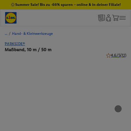
Summer Sale! Bis zu -66% sparen – online & in deiner Filiale!
/
Hand- & Kleinwerkzeuge
PARKSIDE®
Maßband, 10 m / 50 m
4.6/5
(12)
4.6 von 5 Ste