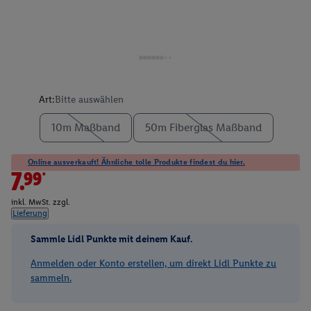
Art:
Bitte auswählen
10m Maßband
50m Fiberglas Maßband
Online ausverkauft! Ähnliche tolle Produkte findest du hier.
7.99*
inkl. MwSt. zzgl.
Lieferung
Sammle Lidl Punkte mit deinem Kauf.
Anmelden oder Konto erstellen, um direkt Lidl Punkte zu
sammeln.