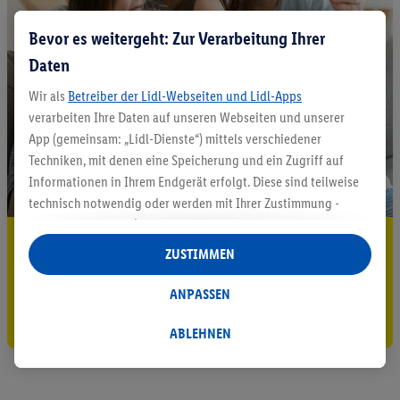
Bevor es weitergeht: Zur Verarbeitung Ihrer
Daten
Wir als
Betreiber der Lidl-Webseiten und Lidl-Apps
verarbeiten Ihre Daten auf unseren Webseiten und unserer
App (gemeinsam: „Lidl-Dienste“) mittels verschiedener
Techniken, mit denen eine Speicherung und ein Zugriff auf
Informationen in Ihrem Endgerät erfolgt. Diese sind teilweise
technisch notwendig oder werden mit Ihrer Zustimmung -
auch durch Partner (u.a.
als separat
oder gemeinsam
5.95 € Versand sparen³²ᵃ
Verantwortliche; im Zusammenhang mit dem IAB TCF
ZUSTIMMEN
insgesamt
6
Partner) - für komfortable Einstellungen, zur
Jetzt zum Newsletter anmelden
Statistik-Erstellung oder für personalisierte Werbung
ANPASSEN
innerhalb und außerhalb der Lidl-Dienste verwendet.
Gutschein sichern!
Datenverarbeitungen für personalisierte Werbung werden
ABLEHNEN
durchgeführt, um eigene Werbung auszusteuern und um
Dritten die Ausspielung von Werbung außerhalb der Lidl-
Dienste über die Ihnen und Ihren Haushaltsangehörigen