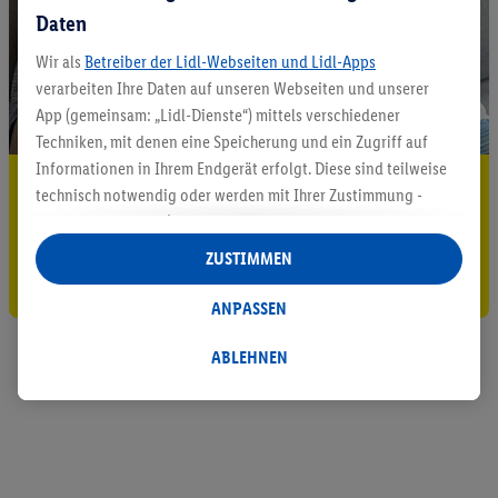
Daten
Wir als
Betreiber der Lidl-Webseiten und Lidl-Apps
verarbeiten Ihre Daten auf unseren Webseiten und unserer
App (gemeinsam: „Lidl-Dienste“) mittels verschiedener
Techniken, mit denen eine Speicherung und ein Zugriff auf
Informationen in Ihrem Endgerät erfolgt. Diese sind teilweise
5.95 € Versand sparen³²ᵃ
technisch notwendig oder werden mit Ihrer Zustimmung -
auch durch Partner (u.a.
als separat
oder gemeinsam
Jetzt zum Newsletter anmelden
Verantwortliche; im Zusammenhang mit dem IAB TCF
ZUSTIMMEN
insgesamt
6
Partner) - für komfortable Einstellungen, zur
Gutschein sichern!
Statistik-Erstellung oder für personalisierte Werbung
ANPASSEN
innerhalb und außerhalb der Lidl-Dienste verwendet.
Datenverarbeitungen für personalisierte Werbung werden
ABLEHNEN
durchgeführt, um eigene Werbung auszusteuern und um
Dritten die Ausspielung von Werbung außerhalb der Lidl-
Dienste über die Ihnen und Ihren Haushaltsangehörigen
zugeordneten Endgeräte zu ermöglichen. Sofern Sie
Teilnehmer des Lidl Plus-Programms sind, werden für diese