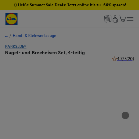
Heiße Summer Sale Deals: Jetzt online bis zu -66% sparen!
/
Hand- & Kleinwerkzeuge
PARKSIDE®
Nagel- und Brecheisen Set, 4-teilig
4.7/5
(20)
4.7 von 5 Ster