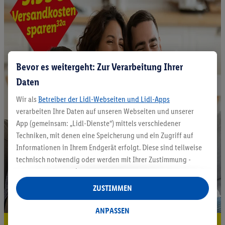
Bevor es weitergeht: Zur Verarbeitung Ihrer
Daten
Wir als
Betreiber der Lidl-Webseiten und Lidl-Apps
verarbeiten Ihre Daten auf unseren Webseiten und unserer
App (gemeinsam: „Lidl-Dienste“) mittels verschiedener
Techniken, mit denen eine Speicherung und ein Zugriff auf
Informationen in Ihrem Endgerät erfolgt. Diese sind teilweise
technisch notwendig oder werden mit Ihrer Zustimmung -
auch durch Partner (u.a.
als separat
oder gemeinsam
Verantwortliche; im Zusammenhang mit dem IAB TCF
ZUSTIMMEN
insgesamt
6
Partner) - für komfortable Einstellungen, zur
Statistik-Erstellung oder für personalisierte Werbung
ANPASSEN
innerhalb und außerhalb der Lidl-Dienste verwendet.