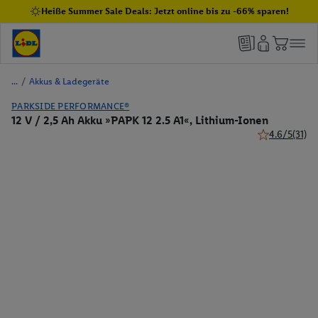
Heiße Summer Sale Deals: Jetzt online bis zu -66% sparen!
/
Akkus & Ladegeräte
PARKSIDE PERFORMANCE®
12 V / 2,5 Ah Akku »PAPK 12 2.5 A1«, Lithium-Ionen
4.6/5
(31)
4.6 von 5 Ste