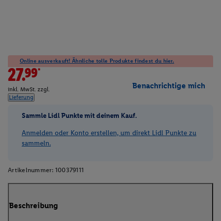
Online ausverkauft! Ähnliche tolle Produkte findest du hier.
27.99*
Benachrichtige mich
inkl. MwSt. zzgl.
Lieferung
Sammle Lidl Punkte mit deinem Kauf.
Anmelden oder Konto erstellen, um direkt Lidl Punkte zu
sammeln.
Artikelnummer:
100379111
Beschreibung