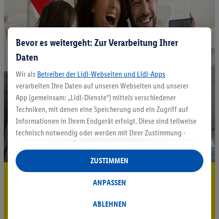
Bevor es weitergeht: Zur Verarbeitung Ihrer
Daten
Wir als
Betreiber der Lidl-Webseiten und Lidl-Apps
verarbeiten Ihre Daten auf unseren Webseiten und unserer
App (gemeinsam: „Lidl-Dienste“) mittels verschiedener
Techniken, mit denen eine Speicherung und ein Zugriff auf
Informationen in Ihrem Endgerät erfolgt. Diese sind teilweise
technisch notwendig oder werden mit Ihrer Zustimmung -
auch durch Partner (u.a.
als separat
oder gemeinsam
Verantwortliche; im Zusammenhang mit dem IAB TCF
ZUSTIMMEN
insgesamt
6
Partner) - für komfortable Einstellungen, zur
5.95 € Versand sparen³²ᵃ
Statistik-Erstellung oder für personalisierte Werbung
ANPASSEN
innerhalb und außerhalb der Lidl-Dienste verwendet.
Jetzt zum Newsletter anmelden
Datenverarbeitungen für personalisierte Werbung werden
ABLEHNEN
durchgeführt, um eigene Werbung auszusteuern und um
Gutschein sichern!