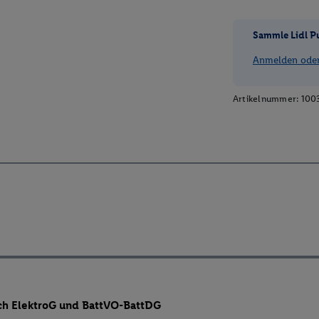
Sammle Lidl P
Anmelden oder 
Artikelnummer:
100
ch ElektroG und BattVO-BattDG