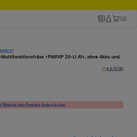
MANCE®
-Multifunktionsfräse »PMFAP 20-Li A1«, ohne Akku und
4.6/5
(28)
4.6 von 5 Sternen 
! Ähnliche tolle Produkte findest du hier.