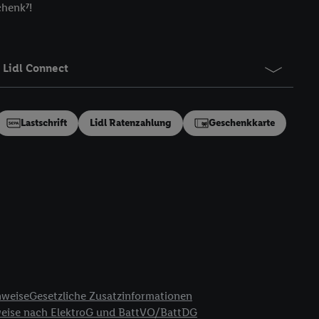
chenk⁷!
gung speziell zur
ung generell zu
en“/„Nutzung der
inwilligung (nur für
Lidl Connect
von Utiq
.
ch einen Klick auf
ndung sämtlicher
Lastschrift
Lidl Ratenzahlung
Geschenkkarte
t, Ihre Einwilligung
ngen
.
Die Impressen
as gilt auch für die
B TCF für Werbung und
reitstellung und
en Quellen,
ter Informationen,
rten Utiq-
nweise
Gesetzliche Zusatzinformationen
ichern von oder
weise nach ElektroG und BattVO/BattDG