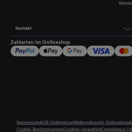
Melde 
werden, damit wir Ihnen
Nutzung der Utiq-Techno
widerrufen - jederzeit 
Telekommunikations-basi
Kontakt
die Lidl-Dienste) wider
Durch einen Klick auf „
Zahlarten im Onlineshop
„Zustimmen“ stimmen Si
genannten Partner zu. W
jederzeit mit Wirkung f
finden Sie hier.
Unter „A
nachfolgend schlagwort
Erfolgsmessung:
Gewährleistung der Sic
Anzeige von Werbung un
Verknüpfung verschiede
Messung des Erfolgs v
Rechtliche Informationen
Technologie für digital
Impressum
AGB Onlineshop
Widerrufsrecht Onlineshop
A
Verwendung genauer 
Cookie-Bestimmungen
Cookies verwalten
Compliance | 