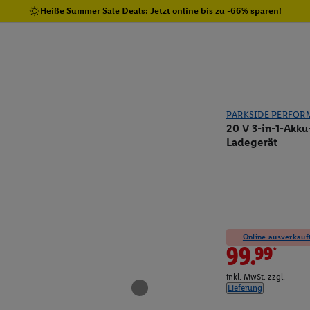
Heiße Summer Sale Deals: Jetzt online bis zu -66% sparen!
PARKSIDE PERFOR
20 V 3-in-1-Akku
Ladegerät
Online ausverkauft
99.99*
inkl. MwSt. zzgl.
Lieferung