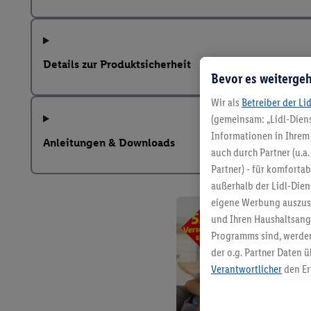
Details zur Produktsicherheit
Bevor es weitergeh
Wir als
Betreiber der Li
(gemeinsam: „Lidl-Diens
Informationen in Ihrem 
Anleitungen & Downloads
auch durch Partner (u.a
Partner) - für komforta
außerhalb der Lidl-Die
eigene Werbung auszust
und Ihren Haushaltsang
Programms sind, werden
der o.g. Partner Daten ü
Verantwortlicher
den Er
Die Erstellung personal
angereicherten Profilen