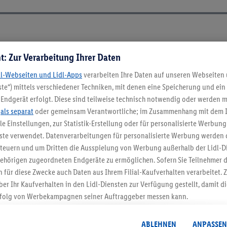
t: Zur Verarbeitung Ihrer Daten
dl-Webseiten und Lidl-Apps
verarbeiten Ihre Daten auf unseren Webseiten
te“) mittels verschiedener Techniken, mit denen eine Speicherung und ein 
Endgerät erfolgt. Diese sind teilweise technisch notwendig oder werden m
.
als separat
oder gemeinsam Verantwortliche; im Zusammenhang mit dem 
ble Einstellungen, zur Statistik-Erstellung oder für personalisierte Werbun
nste verwendet. Datenverarbeitungen für personalisierte Werbung werden
euern und um Dritten die Ausspielung von Werbung außerhalb der Lidl-Di
ehörigen zugeordneten Endgeräte zu ermöglichen. Sofern Sie Teilnehmer de
5.95 € Versand spa
 für diese Zwecke auch Daten aus Ihrem Filial-Kaufverhalten verarbeitet
ber Ihr Kaufverhalten in den Lidl-Diensten zur Verfügung gestellt, damit di
Jetzt zum Newsletter anmel
folg von Werbekampagnen seiner Auftraggeber messen kann.
isierter Werbung basiert auf der Generierung von auch mit Daten von and
Gutschein sichern!
. Dies umfasst die Zusammenführung von Daten (z.B. über Ihre Nutzung der 
ABLEHNEN
ANPASSEN