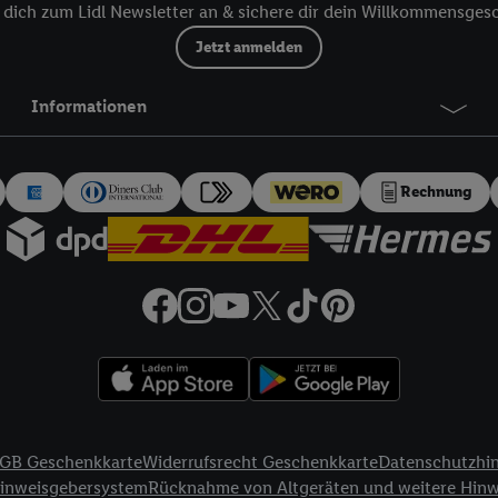
dich zum Lidl Newsletter an & sichere dir dein Willkommensges
 dort personalisierte Werbung ausspielen können. Sie können Ihre Einwilli
Jetzt anmelden
logie - zusätzlich zur weiter unten erläuterten Möglichkeit, Ihre Einwillig
auch über
das Datenschutzportal von Utiq („consenthub“)
oder über „Anpass
erten Utiq-Technologie für digitales Marketing“ am unteren Ende dieser E
Informationen
rufen. Weitere Informationen finden Sie in den
Datenschutzbestimmungen 
Ablehnen“ können Sie nur den Einsatz notwendiger Techniken zulassen. Dur
e allen Verarbeitungen zu sämtlichen vorgenannten Zwecken unter Einbi
Rechnung
eitere Informationen, auch zur Speicherdauer der Daten und zu Ihrem Rech
ür die Zukunft zu widerrufen, finden Sie in unseren
Datenschutzbestimmu
npassen“ können Sie einzelne Verwendungszwecke oder Partner zulassen; d
artig benannten Zwecke und Funktionen im Rahmen des Einsatzes des IA
herheit, Verhinderung und Aufdeckung von Betrug und Fehlerbehebung, Be
d Inhalten, Abgleichung und Kombination von Daten aus unterschiedlich
ner Endgeräte, Identifikation von Geräten anhand automatisch übermittel
on Werbekampagnen durch TTD und Nutzung der Telekommunikations-basie
es Marketing, sowie:
GB Geschenkkarte
Widerrufsrecht Geschenkkarte
Datenschutzhi
Standortdaten. Erstellung von Profilen für personalisierte Werbung. Spe
Hinweisgebersystem
Rücknahme von Altgeräten und weitere Hin