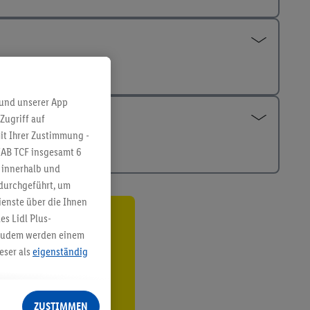
 und unserer App
Zugriff auf
it Ihrer Zustimmung -
IAB TCF insgesamt
6
g innerhalb und
 durchgeführt, um
enste über die Ihnen
s Lidl Plus-
ren³²ᵃ
. Zudem werden einem
eser als
eigenständig
den
eren Diensten
Lidl-Dienste, Ihr
ZUSTIMMEN