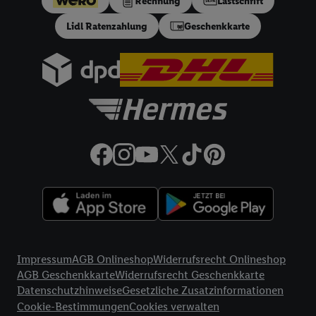
Rechnung
Lastschrift
in einen Hashwert umgewandelte E-Mail-Adresse in
Lidl Ratenzahlung
Geschenkkarte
gemeinsamer Verantwortlichkeit verarbeitet.
Zudem erlauben Sie uns, der Utiq SA/NV („Utiq“) und
Ihrem
Telekommunikationsnetzbetreiber
, die Utiq-Technologie
in den Lidl-Diensten einzusetzen. Utiq prüft zunächst anhand
Ihrer IP-Adresse, ob die Technologie für Sie verfügbar ist.
Wenn das der Fall ist, gibt Utiq Ihre IP-Adresse an Ihren
Netzbetreiber weiter, der anhand der IP-Adresse und einer
Kundenkonto-Referenz, wie z.B. Ihrer Mobilfunknummer, eine
Kennung für Utiq erstellt. Wir werden diese Kennung
verwenden, um Sie wiederzuerkennen und Erkenntnisse über
Ihr Nutzungsverhalten in den Lidl-Diensten zu erfassen.
Insbesondere können Sie mittels dieser Technologie auch auf
Diensten wiedererkannt werden, die von Dritten betrieben
Rechtliche Informationen
werden, damit wir Ihnen dort personalisierte Werbung
Impressum
AGB Onlineshop
Widerrufsrecht Onlineshop
ausspielen können. Sie können Ihre Einwilligung speziell zur
AGB Geschenkkarte
Widerrufsrecht Geschenkkarte
Nutzung der Utiq-Technologie - zusätzlich zur weiter unten
Datenschutzhinweise
Gesetzliche Zusatzinformationen
erläuterten Möglichkeit, Ihre Einwilligung generell zu
Cookie-Bestimmungen
Cookies verwalten