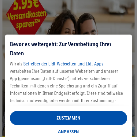
Bevor es weitergeht: Zur Verarbeitung Ihrer
Daten
Wir als
Betreiber der Lidl-Webseiten und Lidl-Apps
verarbeiten Ihre Daten auf unseren Webseiten und unserer
App (gemeinsam: „Lidl-Dienste“) mittels verschiedener
Techniken, mit denen eine Speicherung und ein Zugriff auf
Informationen in Ihrem Endgerät erfolgt. Diese sind teilweise
technisch notwendig oder werden mit Ihrer Zustimmung -
auch durch Partner (u.a.
als separat
oder gemeinsam
Verantwortliche; im Zusammenhang mit dem IAB TCF
ZUSTIMMEN
insgesamt
6
Partner) - für komfortable Einstellungen, zur
Statistik-Erstellung oder für personalisierte Werbung
ANPASSEN