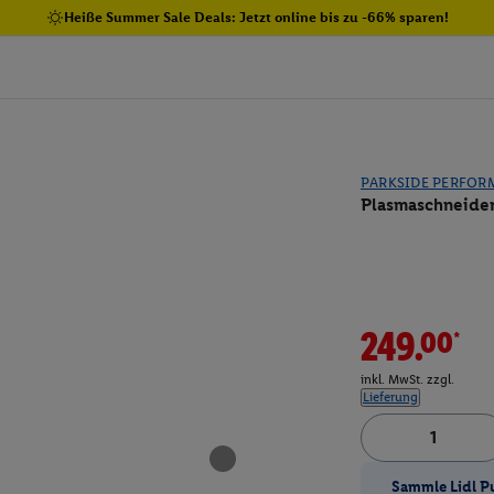
Heiße Summer Sale Deals: Jetzt online bis zu -66% sparen!
PARKSIDE PERFOR
Plasmaschneider
249.00*
inkl. MwSt. zzgl.
Lieferung
Sammle Lidl P