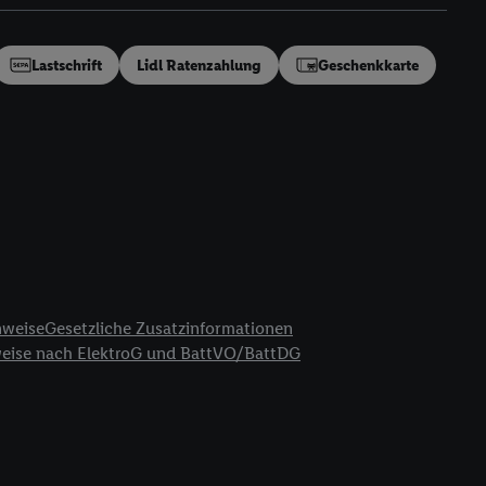
en“/„Nutzung der
inwilligung (nur für
von Utiq
.
Lastschrift
Lidl Ratenzahlung
Geschenkkarte
ch einen Klick auf
ndung sämtlicher
t, Ihre Einwilligung
ngen
.
Die Impressen
as gilt auch für die
B TCF für Werbung und
reitstellung und
en Quellen,
ter Informationen,
nweise
Gesetzliche Zusatzinformationen
rten Utiq-
weise nach ElektroG und BattVO/BattDG
ichern von oder
Analyse von
erwendung