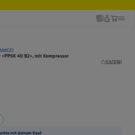
MANCE®
 »PPSK 40 B2«, mit Kompressor
3.9/5
(16)
3.9 von 5 Sternen 
unkte mit deinem Kauf.