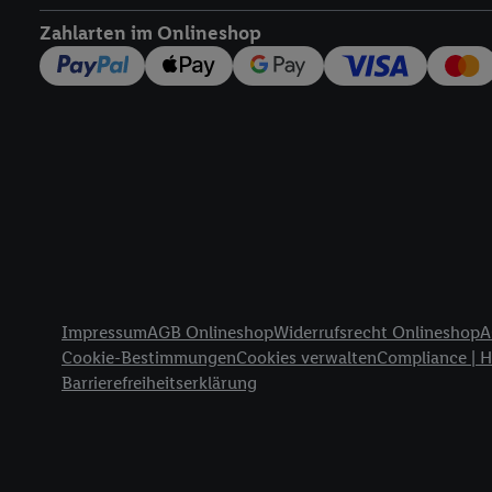
widerrufen - jederzeit 
Zahlarten im Onlineshop
Telekommunikations-basi
die Lidl-Dienste) wider
Durch einen Klick auf „
„Zustimmen“ stimmen Si
genannten Partner zu. W
jederzeit mit Wirkung f
finden Sie hier.
Unter „A
nachfolgend schlagwort
Erfolgsmessung:
Gewährleistung der Sic
Anzeige von Werbung un
Rechtliche Informationen
Verknüpfung verschiede
Impressum
AGB Onlineshop
Widerrufsrecht Onlineshop
A
Messung des Erfolgs v
Cookie-Bestimmungen
Cookies verwalten
Compliance | 
Technologie für digital
Barrierefreiheitserklärung
Verwendung genauer 
Zugriff auf Informa
Zielgruppen durch 