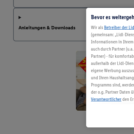
Bevor es weitergeh
Wir als
Betreiber der Li
Anleitungen & Downloads
(gemeinsam: „Lidl-Diens
Informationen in Ihrem 
auch durch Partner (u.a
Partner) - für komforta
außerhalb der Lidl-Die
eigene Werbung auszust
und Ihren Haushaltsang
Programms sind, werden
der o.g. Partner Daten ü
Verantwortlicher
den Er
Die Erstellung personal
angereicherten Profilen
Kaufverhalten in den Li
genauen Standortdaten)