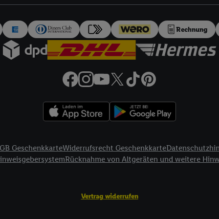
auch über
das Datenschutzportal von Utiq („consenthub“)
oder über „Anpass
erten Utiq-Technologie für digitales Marketing“ am unteren Ende dieser E
rufen. Weitere Informationen finden Sie in den
Datenschutzbestimmungen 
Rechnung
Ablehnen“ können Sie nur den Einsatz notwendiger Techniken zulassen. Dur
e allen Verarbeitungen zu sämtlichen vorgenannten Zwecken unter Einbi
eitere Informationen, auch zur Speicherdauer der Daten und zu Ihrem Rech
ür die Zukunft zu widerrufen, finden Sie in unseren
Datenschutzbestimmu
npassen“ können Sie einzelne Verwendungszwecke oder Partner zulassen; d
artig benannten Zwecke und Funktionen im Rahmen des Einsatzes des IA
herheit, Verhinderung und Aufdeckung von Betrug und Fehlerbehebung, Be
d Inhalten, Abgleichung und Kombination von Daten aus unterschiedlich
ner Endgeräte, Identifikation von Geräten anhand automatisch übermittel
GB Geschenkkarte
Widerrufsrecht Geschenkkarte
Datenschutzhi
on Werbekampagnen durch TTD und Nutzung der Telekommunikations-basie
Hinweisgebersystem
Rücknahme von Altgeräten und weitere Hin
es Marketing, sowie:
Standortdaten. Erstellung von Profilen für personalisierte Werbung. Spe
Vertrag widerrufen
tionen auf einem Endgerät. Entwicklung und Verbesserung der Angebote. 
Statistiken oder Kombinationen von Daten aus verschiedenen Quellen. V