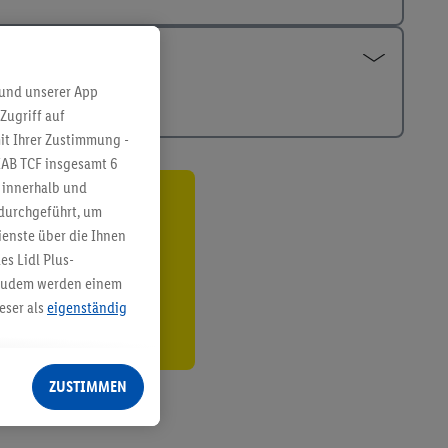
 und unserer App
Zugriff auf
it Ihrer Zustimmung -
IAB TCF insgesamt
6
g innerhalb und
 durchgeführt, um
ren³²ᵃ
enste über die Ihnen
den
s Lidl Plus-
. Zudem werden einem
eser als
eigenständig
eren Diensten
Lidl-Dienste, Ihr
ZUSTIMMEN
echt - sowie Ihre
ch dem Speichern von