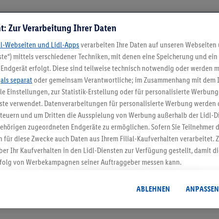
t: Zur Verarbeitung Ihrer Daten
dl-Webseiten und Lidl-Apps
verarbeiten Ihre Daten auf unseren Webseiten
te“) mittels verschiedener Techniken, mit denen eine Speicherung und ein 
Endgerät erfolgt. Diese sind teilweise technisch notwendig oder werden m
.
als separat
oder gemeinsam Verantwortliche; im Zusammenhang mit dem 
ble Einstellungen, zur Statistik-Erstellung oder für personalisierte Werbun
nste verwendet. Datenverarbeitungen für personalisierte Werbung werden
5.95 € Versand spa
euern und um Dritten die Ausspielung von Werbung außerhalb der Lidl-Di
Jetzt zum Newsletter anmel
ehörigen zugeordneten Endgeräte zu ermöglichen. Sofern Sie Teilnehmer de
 für diese Zwecke auch Daten aus Ihrem Filial-Kaufverhalten verarbeitet
ber Ihr Kaufverhalten in den Lidl-Diensten zur Verfügung gestellt, damit di
Gutschein sichern!
folg von Werbekampagnen seiner Auftraggeber messen kann.
isierter Werbung basiert auf der Generierung von auch mit Daten von and
. Dies umfasst die Zusammenführung von Daten (z.B. über Ihre Nutzung der 
ABLEHNEN
ANPASSEN
dl-Diensten, Informationen aus Ihrem Kundenkonto - z.B. Alter oder Geschl
 auch über verschiedene Endgeräte und Lidl-Dienste hinweg einschließli