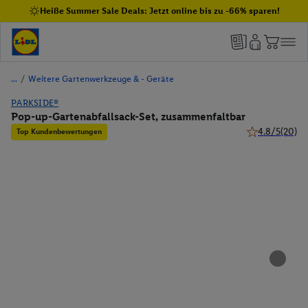
Heiße Summer Sale Deals: Jetzt online bis zu -66% sparen!
/
Weitere Gartenwerkzeuge & - Geräte
PARKSIDE®
Pop-up-Gartenabfallsack-Set, zusammenfaltbar
4.8/5
(20)
Top Kundenbewertungen
4.8 von 5 Ster