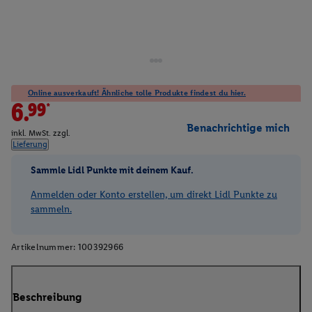
Online ausverkauft! Ähnliche tolle Produkte findest du hier.
6.99*
Benachrichtige mich
inkl. MwSt. zzgl.
Lieferung
Sammle Lidl Punkte mit deinem Kauf.
Anmelden oder Konto erstellen, um direkt Lidl Punkte zu
sammeln.
Artikelnummer:
100392966
Beschreibung