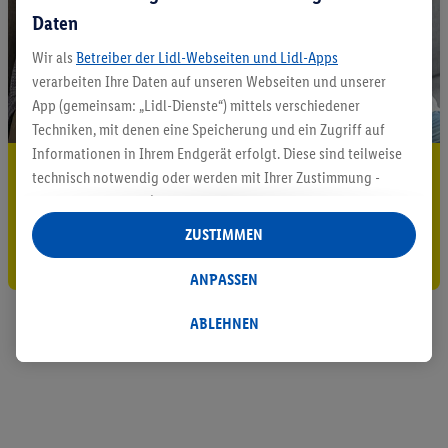
Daten
Wir als
Betreiber der Lidl-Webseiten und Lidl-Apps
verarbeiten Ihre Daten auf unseren Webseiten und unserer
App (gemeinsam: „Lidl-Dienste“) mittels verschiedener
Techniken, mit denen eine Speicherung und ein Zugriff auf
Informationen in Ihrem Endgerät erfolgt. Diese sind teilweise
5.95 € Versand sparen³²ᵃ
technisch notwendig oder werden mit Ihrer Zustimmung -
auch durch Partner (u.a.
als separat
oder gemeinsam
Jetzt zum Newsletter anmelden
Verantwortliche; im Zusammenhang mit dem IAB TCF
ZUSTIMMEN
insgesamt
6
Partner) - für komfortable Einstellungen, zur
Gutschein sichern!
Statistik-Erstellung oder für personalisierte Werbung
ANPASSEN
innerhalb und außerhalb der Lidl-Dienste verwendet.
Datenverarbeitungen für personalisierte Werbung werden
ABLEHNEN
durchgeführt, um eigene Werbung auszusteuern und um
Dritten die Ausspielung von Werbung außerhalb der Lidl-
Dienste über die Ihnen und Ihren Haushaltsangehörigen
zugeordneten Endgeräte zu ermöglichen. Sofern Sie
Teilnehmer des Lidl Plus-Programms sind, werden für diese