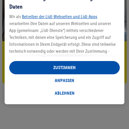
Daten
Wir als
Betreiber der Lidl-Webseiten und Lidl-Apps
verarbeiten Ihre Daten auf unseren Webseiten und unserer
App (gemeinsam: „Lidl-Dienste“) mittels verschiedener
Techniken, mit denen eine Speicherung und ein Zugriff auf
Informationen in Ihrem Endgerät erfolgt. Diese sind teilweise
5.95 € Versand sparen³²ᵃ
technisch notwendig oder werden mit Ihrer Zustimmung -
auch durch Partner (u.a.
als separat
oder gemeinsam
Jetzt zum Newsletter anmelden
Verantwortliche; im Zusammenhang mit dem IAB TCF
ZUSTIMMEN
insgesamt
6
Partner) - für komfortable Einstellungen, zur
Gutschein sichern!
Statistik-Erstellung oder für personalisierte Werbung
ANPASSEN
innerhalb und außerhalb der Lidl-Dienste verwendet.
Datenverarbeitungen für personalisierte Werbung werden
ABLEHNEN
durchgeführt, um eigene Werbung auszusteuern und um
Dritten die Ausspielung von Werbung außerhalb der Lidl-
Dienste über die Ihnen und Ihren Haushaltsangehörigen
zugeordneten Endgeräte zu ermöglichen. Sofern Sie
Teilnehmer des Lidl Plus-Programms sind, werden für diese