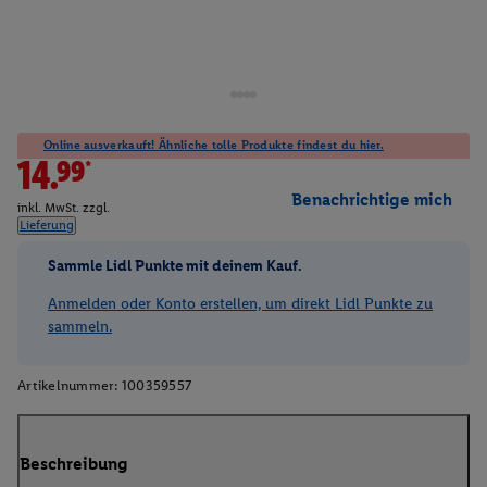
Online ausverkauft! Ähnliche tolle Produkte findest du hier.
14.99*
Benachrichtige mich
inkl. MwSt. zzgl.
Lieferung
Sammle Lidl Punkte mit deinem Kauf.
Anmelden oder Konto erstellen, um direkt Lidl Punkte zu
sammeln.
Artikelnummer:
100359557
Beschreibung