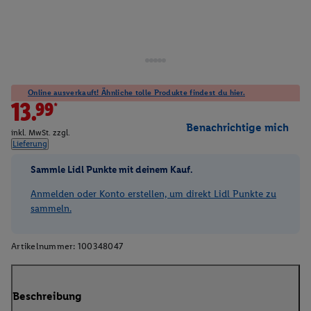
Online ausverkauft! Ähnliche tolle Produkte findest du hier.
13.99*
Benachrichtige mich
inkl. MwSt. zzgl.
Lieferung
Sammle Lidl Punkte mit deinem Kauf.
Anmelden oder Konto erstellen, um direkt Lidl Punkte zu
sammeln.
Artikelnummer:
100348047
Beschreibung