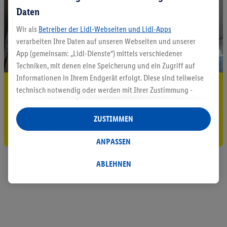
Daten
Wir als
Betreiber der Lidl-Webseiten und Lidl-Apps
verarbeiten Ihre Daten auf unseren Webseiten und unserer
App (gemeinsam: „Lidl-Dienste“) mittels verschiedener
Techniken, mit denen eine Speicherung und ein Zugriff auf
Informationen in Ihrem Endgerät erfolgt. Diese sind teilweise
5.95 € Versand sparen³²ᵃ
technisch notwendig oder werden mit Ihrer Zustimmung -
auch durch Partner (u.a.
als separat
oder gemeinsam
Jetzt zum Newsletter anmelden
Verantwortliche; im Zusammenhang mit dem IAB TCF
ZUSTIMMEN
insgesamt
6
Partner) - für komfortable Einstellungen, zur
Gutschein sichern!
Statistik-Erstellung oder für personalisierte Werbung
ANPASSEN
innerhalb und außerhalb der Lidl-Dienste verwendet.
Datenverarbeitungen für personalisierte Werbung werden
ABLEHNEN
durchgeführt, um eigene Werbung auszusteuern und um
Dritten die Ausspielung von Werbung außerhalb der Lidl-
Dienste über die Ihnen und Ihren Haushaltsangehörigen
zugeordneten Endgeräte zu ermöglichen. Sofern Sie
Teilnehmer des Lidl Plus-Programms sind, werden für diese