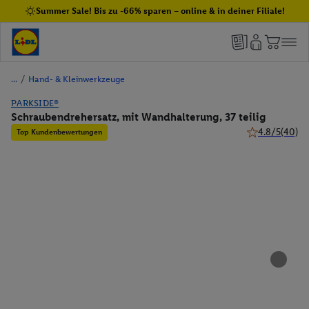
Summer Sale! Bis zu -66% sparen – online & in deiner Filiale!
/
Hand- & Kleinwerkzeuge
PARKSIDE®
Schraubendrehersatz, mit Wandhalterung, 37 teilig
4.8/5
(40)
Top Kundenbewertungen
4.8 von 5 Ster