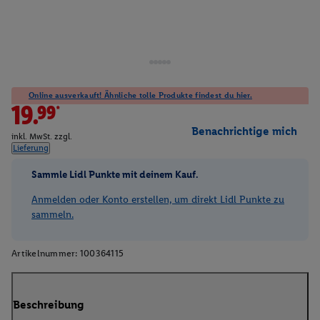
Online ausverkauft! Ähnliche tolle Produkte findest du hier.
19.99*
Benachrichtige mich
inkl. MwSt. zzgl.
Lieferung
Sammle Lidl Punkte mit deinem Kauf.
Anmelden oder Konto erstellen, um direkt Lidl Punkte zu
sammeln.
Artikelnummer:
100364115
Beschreibung