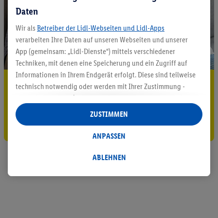
Daten
Wir als
Betreiber der Lidl-Webseiten und Lidl-Apps
verarbeiten Ihre Daten auf unseren Webseiten und unserer
App (gemeinsam: „Lidl-Dienste“) mittels verschiedener
Techniken, mit denen eine Speicherung und ein Zugriff auf
Informationen in Ihrem Endgerät erfolgt. Diese sind teilweise
5.95 € Versand sparen³²ᵃ
technisch notwendig oder werden mit Ihrer Zustimmung -
auch durch Partner (u.a.
als separat
oder gemeinsam
Jetzt zum Newsletter anmelden
Verantwortliche; im Zusammenhang mit dem IAB TCF
ZUSTIMMEN
insgesamt
6
Partner) - für komfortable Einstellungen, zur
Gutschein sichern!
Statistik-Erstellung oder für personalisierte Werbung
ANPASSEN
innerhalb und außerhalb der Lidl-Dienste verwendet.
Datenverarbeitungen für personalisierte Werbung werden
ABLEHNEN
durchgeführt, um eigene Werbung auszusteuern und um
Dritten die Ausspielung von Werbung außerhalb der Lidl-
Dienste über die Ihnen und Ihren Haushaltsangehörigen
zugeordneten Endgeräte zu ermöglichen. Sofern Sie
Teilnehmer des Lidl Plus-Programms sind, werden für diese