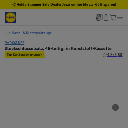
Heiße Summer Sale Deals: Jetzt online bis zu -66% sparen!
/
Hand- & Kleinwerkzeuge
PARKSIDE®
Steckschlüsselsatz, 46-teilig, in Kunststoff-Kassette
4.8/5
(88)
Top Kundenbewertungen
4.8 von 5 Ster