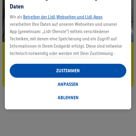
Daten
Wir als
Betreiber der Lidl-Webseiten und Lidl-Apps
verarbeiten Ihre Daten auf unseren Webseiten und unserer
App (gemeinsam: „Lidl-Dienste“) mittels verschiedener
Techniken, mit denen eine Speicherung und ein Zugriff auf
Informationen in Ihrem Endgerät erfolgt. Diese sind teilweise
5.95 € Versand sparen³²ᵃ
technisch notwendig oder werden mit Ihrer Zustimmung -
auch durch Partner (u.a.
als separat
oder gemeinsam
Jetzt zum Newsletter anmelden
Verantwortliche; im Zusammenhang mit dem IAB TCF
ZUSTIMMEN
insgesamt
6
Partner) - für komfortable Einstellungen, zur
Gutschein sichern!
Statistik-Erstellung oder für personalisierte Werbung
ANPASSEN
innerhalb und außerhalb der Lidl-Dienste verwendet.
Datenverarbeitungen für personalisierte Werbung werden
ABLEHNEN
durchgeführt, um eigene Werbung auszusteuern und um
Dritten die Ausspielung von Werbung außerhalb der Lidl-
Dienste über die Ihnen und Ihren Haushaltsangehörigen
zugeordneten Endgeräte zu ermöglichen. Sofern Sie
Teilnehmer des Lidl Plus-Programms sind, werden für diese