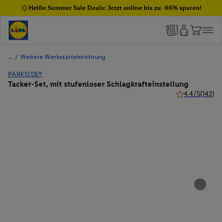
Heiße Summer Sale Deals: Jetzt online bis zu -66% sparen!
/
Weitere Werkstatteinrichtung
PARKSIDE®
Tacker-Set, mit stufenloser Schlagkrafteinstellung
4.4/5
(142)
4.4 von 5 Stern