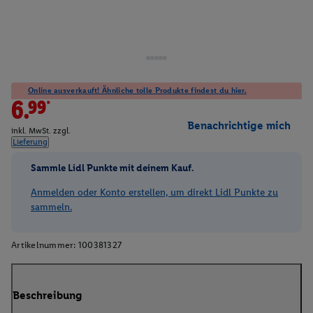
Online ausverkauft! Ähnliche tolle Produkte findest du hier.
6.99*
Benachrichtige mich
inkl. MwSt. zzgl.
Lieferung
Sammle Lidl Punkte mit deinem Kauf.
Anmelden oder Konto erstellen, um direkt Lidl Punkte zu
sammeln.
Artikelnummer:
100381327
Beschreibung