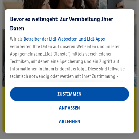
Bevor es weitergeht: Zur Verarbeitung Ihrer
Daten
Wir als
Betreiber der Lidl-Webseiten und Lidl-Apps
verarbeiten Ihre Daten auf unseren Webseiten und unserer
App (gemeinsam: „Lidl-Dienste“) mittels verschiedener
Techniken, mit denen eine Speicherung und ein Zugriff auf
Informationen in Ihrem Endgerät erfolgt. Diese sind teilweise
technisch notwendig oder werden mit Ihrer Zustimmung -
auch durch Partner (u.a.
als separat
oder gemeinsam
Verantwortliche; im Zusammenhang mit dem IAB TCF
ZUSTIMMEN
5.95 € Versand sparen³²ᵃ
insgesamt
6
Partner) - für komfortable Einstellungen, zur
Statistik-Erstellung oder für personalisierte Werbung
Jetzt zum Newsletter anmelden
ANPASSEN
innerhalb und außerhalb der Lidl-Dienste verwendet.
Datenverarbeitungen für personalisierte Werbung werden
Gutschein sichern!
ABLEHNEN
durchgeführt, um eigene Werbung auszusteuern und um
Dritten die Ausspielung von Werbung außerhalb der Lidl-