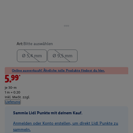
Art:
Bitte auswählen
Ø 5,4 mm
Ø 9,5 mm
Online ausverkauft! Ähnliche tolle Produkte findest du hier.
5.99*
je 30-m
1 m = 0.20
inkl. MwSt. zzgl.
Lieferung
Sammle Lidl Punkte mit deinem Kauf.
Anmelden oder Konto erstellen, um direkt Lidl Punkte zu
sammeln.