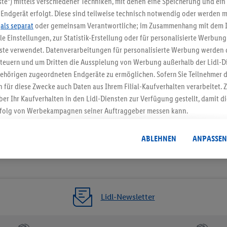
te“) mittels verschiedener Techniken, mit denen eine Speicherung und ein 
Endgerät erfolgt. Diese sind teilweise technisch notwendig oder werden m
Jetzt zum Newsletter anmel
.
als separat
oder gemeinsam Verantwortliche; im Zusammenhang mit dem 
ble Einstellungen, zur Statistik-Erstellung oder für personalisierte Werbun
Gutschein sichern!
nste verwendet. Datenverarbeitungen für personalisierte Werbung werden
euern und um Dritten die Ausspielung von Werbung außerhalb der Lidl-Di
ehörigen zugeordneten Endgeräte zu ermöglichen. Sofern Sie Teilnehmer de
 für diese Zwecke auch Daten aus Ihrem Filial-Kaufverhalten verarbeitet
ber Ihr Kaufverhalten in den Lidl-Diensten zur Verfügung gestellt, damit di
folg von Werbekampagnen seiner Auftraggeber messen kann.
isierter Werbung basiert auf der Generierung von auch mit Daten von and
. Dies umfasst die Zusammenführung von Daten (z.B. über Ihre Nutzung der 
ABLEHNEN
ANPASSEN
dl-Diensten, Informationen aus Ihrem Kundenkonto - z.B. Alter oder Geschl
 auch über verschiedene Endgeräte und Lidl-Dienste hinweg einschließli
auf Informationen auf Ihren Endgeräten zur Erstellung von Zielgruppen (
nhang mit dem Ausspielen dieser Werbung erfolgen Verarbeitungen auch
bung, zur Zielgruppenforschung, zur Entwicklung von Angeboten sowie z
Lidl-Newsletter
rung dieser Werbeausspielungen.
timmung dazu erteilen und danach ein Lidl Plus-Konto erstellen bzw. sich i