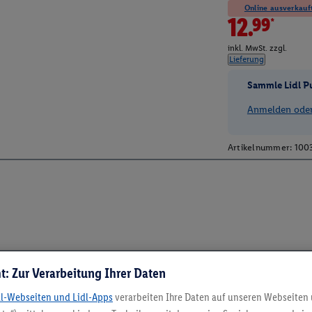
Online ausverkauft
12.99*
inkl. MwSt. zzgl.
Lieferung
Sammle Lidl P
Anmelden oder 
Artikelnummer:
100
t: Zur Verarbeitung Ihrer Daten
dl-Webseiten und Lidl-Apps
verarbeiten Ihre Daten auf unseren Webseiten
5.95 € Versand spa