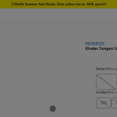
Heiße Summer Sale Deals: Jetzt online bis zu -66% sparen!
PEPPERTS!®
Kinder Jungen S
Farbe:
Bitte 
Größe:
Bitte
158