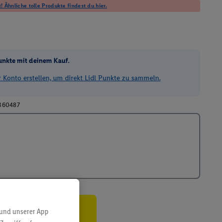
! Ähnliche tolle Produkte findest du hier.
unkte mit deinem Kauf.
Konto erstellen, um direkt Lidl Punkte zu sammeln.
360487
 und unserer App
ren³²ᵃ