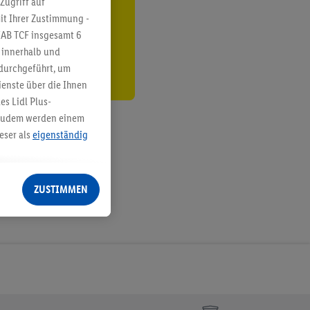
Zugriff auf
it Ihrer Zustimmung -
den
IAB TCF insgesamt
6
g innerhalb und
 durchgeführt, um
enste über die Ihnen
s Lidl Plus-
. Zudem werden einem
eser als
eigenständig
eren Diensten
Lidl-Dienste, Ihr
ZUSTIMMEN
echt - sowie Ihre
ch dem Speichern von
sogenannten
 zur Leistungs-/
ur technischen
n Ihr bestehendes Lidl