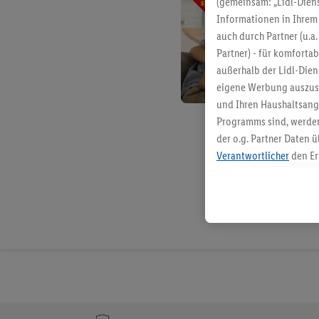
(gemeinsam: „Lidl-Diens
Informationen in Ihrem 
auch durch Partner (u.a
Partner) - für komforta
außerhalb der Lidl-Die
eigene Werbung auszust
und Ihren Haushaltsang
Programms sind, werden
der o.g. Partner Daten ü
Verantwortlicher
den Er
Die Erstellung personal
angereicherten Profilen
Kaufverhalten in den Li
genauen Standortdaten)
und/ oder dem Zugriff 
Segmenten). Im Zusamme
Erfolgsmessung der Wer
Sicherung und Optimie
Sofern Sie hier Ihre Zus