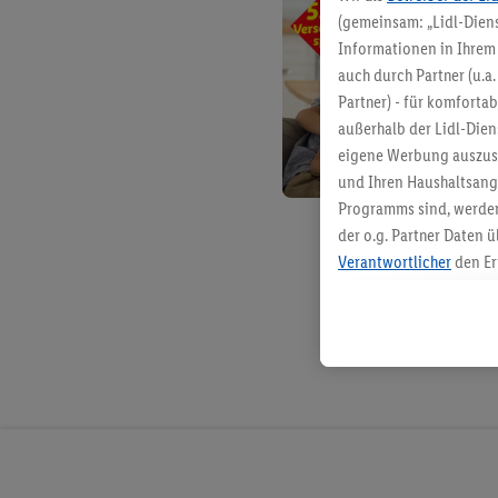
(gemeinsam: „Lidl-Diens
Informationen in Ihrem 
auch durch Partner (u.a
Partner) - für komforta
außerhalb der Lidl-Die
eigene Werbung auszust
und Ihren Haushaltsang
Programms sind, werden
der o.g. Partner Daten ü
Verantwortlicher
den Er
Die Erstellung personal
angereicherten Profilen
Kaufverhalten in den Li
genauen Standortdaten)
und/ oder dem Zugriff 
Segmenten). Im Zusamme
Erfolgsmessung der Wer
Sicherung und Optimie