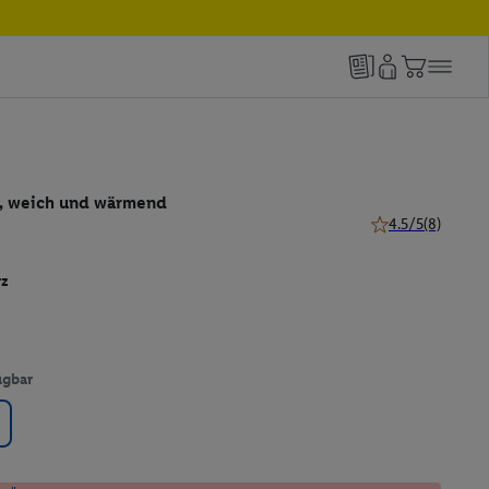
, weich und wärmend
4.5/5
(8)
4.5 von 5 Sternen
rz
ügbar