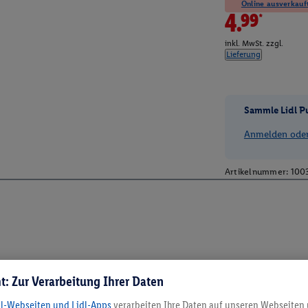
Online ausverkauft
4.99*
inkl. MwSt. zzgl.
Lieferung
Sammle Lidl P
Anmelden oder 
Artikelnummer:
100
t: Zur Verarbeitung Ihrer Daten
dl-Webseiten und Lidl-Apps
verarbeiten Ihre Daten auf unseren Webseiten