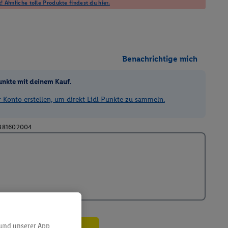
! Ähnliche tolle Produkte findest du hier.
Benachrichtige mich
unkte mit deinem Kauf.
Konto erstellen, um direkt Lidl Punkte zu sammeln.
381602004
 und unserer App