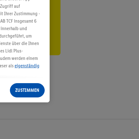
Zugriff auf
ren³²ᵃ
it Ihrer Zustimmung -
den
IAB TCF insgesamt
6
g innerhalb und
 durchgeführt, um
enste über die Ihnen
s Lidl Plus-
. Zudem werden einem
eser als
eigenständig
eren Diensten
Lidl-Dienste, Ihr
ZUSTIMMEN
echt - sowie Ihre
ch dem Speichern von
sogenannten
 zur Leistungs-/
ur technischen