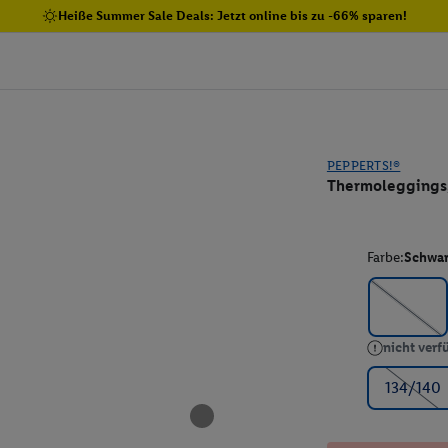
Heiße Summer Sale Deals: Jetzt online bis zu -66% sparen!
PEPPERTS!®
Thermoleggings
Farbe:
Schwa
nicht verf
134/140