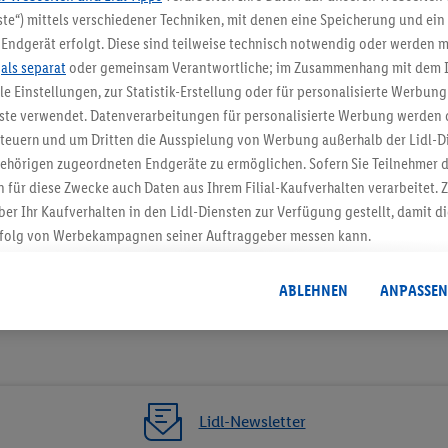
te“) mittels verschiedener Techniken, mit denen eine Speicherung und ein 
5.95 € Versand spa
Endgerät erfolgt. Diese sind teilweise technisch notwendig oder werden m
Jetzt zum Newsletter anmel
.
als separat
oder gemeinsam Verantwortliche; im Zusammenhang mit dem 
ble Einstellungen, zur Statistik-Erstellung oder für personalisierte Werbun
nste verwendet. Datenverarbeitungen für personalisierte Werbung werden
Gutschein sichern!
euern und um Dritten die Ausspielung von Werbung außerhalb der Lidl-Di
ehörigen zugeordneten Endgeräte zu ermöglichen. Sofern Sie Teilnehmer de
 für diese Zwecke auch Daten aus Ihrem Filial-Kaufverhalten verarbeitet
ber Ihr Kaufverhalten in den Lidl-Diensten zur Verfügung gestellt, damit di
folg von Werbekampagnen seiner Auftraggeber messen kann.
isierter Werbung basiert auf der Generierung von auch mit Daten von and
. Dies umfasst die Zusammenführung von Daten (z.B. über Ihre Nutzung der 
ABLEHNEN
ANPASSEN
dl-Diensten, Informationen aus Ihrem Kundenkonto - z.B. Alter oder Geschl
 auch über verschiedene Endgeräte und Lidl-Dienste hinweg einschließli
auf Informationen auf Ihren Endgeräten zur Erstellung von Zielgruppen (
nhang mit dem Ausspielen dieser Werbung erfolgen Verarbeitungen auch
bung, zur Zielgruppenforschung, zur Entwicklung von Angeboten sowie z
Lidl-Newsletter
rung dieser Werbeausspielungen.