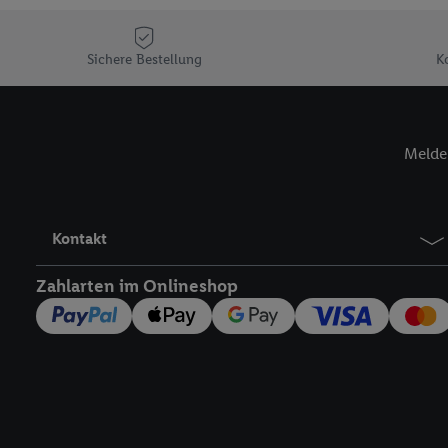
Sofern Sie hier Ihre Zus
Plus-Konto einloggen, 
Verantwortlichkeit mit
Sichere Bestellung
K
zu erstellen (die sogen
können, um Sie in von 
Hierzu wird von uns un
Adresse in gemeinsamer 
Melde 
Zudem erlauben Sie uns,
den Lidl-Diensten einzus
Wenn das der Fall ist, g
Kontakt
Kundenkonto-Referenz, 
verwenden, um Sie wied
Zahlarten im Onlineshop
Insbesondere können Sie
werden, damit wir Ihnen
Nutzung der Utiq-Techno
widerrufen - jederzeit 
Telekommunikations-basi
die Lidl-Dienste) wider
Durch einen Klick auf „