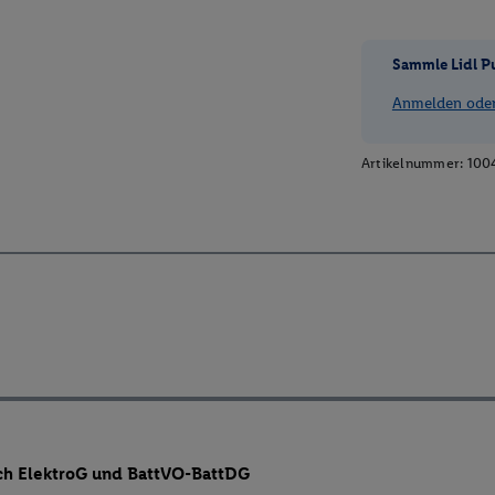
Sammle Lidl P
Anmelden oder 
Artikelnummer:
100
ch ElektroG und BattVO-BattDG