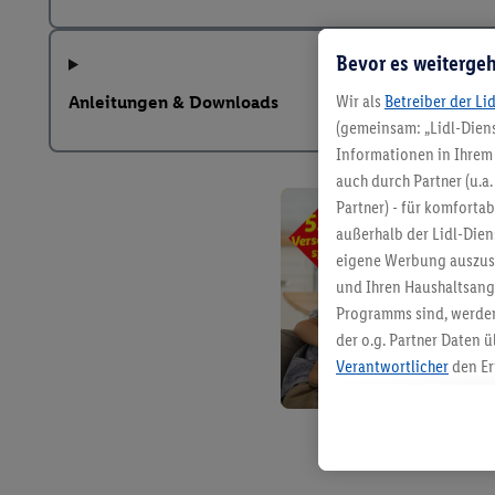
Bevor es weitergeh
Wir als
Betreiber der Li
Anleitungen & Downloads
(gemeinsam: „Lidl-Diens
Informationen in Ihrem 
auch durch Partner (u.a
Partner) - für komforta
außerhalb der Lidl-Die
eigene Werbung auszust
und Ihren Haushaltsang
Programms sind, werden
der o.g. Partner Daten ü
Verantwortlicher
den Er
Die Erstellung personal
angereicherten Profilen
Kaufverhalten in den Li
genauen Standortdaten)