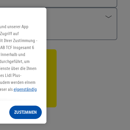
 und unserer App
Zugriff auf
it Ihrer Zustimmung -
IAB TCF insgesamt
6
g innerhalb und
 durchgeführt, um
ren³²ᵃ
enste über die Ihnen
den
s Lidl Plus-
. Zudem werden einem
eser als
eigenständig
eren Diensten
Lidl-Dienste, Ihr
ZUSTIMMEN
echt - sowie Ihre
ch dem Speichern von