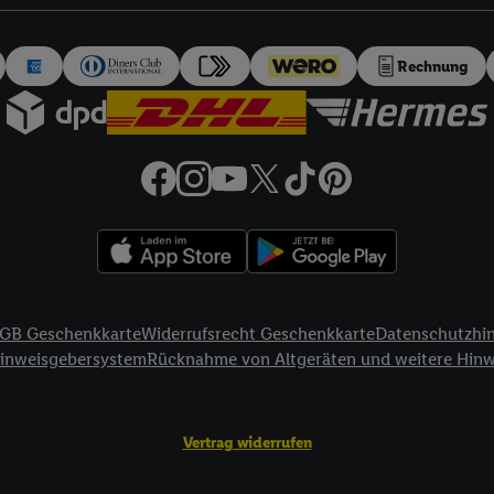
auch über
das Datenschutzportal von Utiq („consenthub“)
oder über „Anpass
erten Utiq-Technologie für digitales Marketing“ am unteren Ende dieser E
rufen. Weitere Informationen finden Sie in den
Datenschutzbestimmungen 
Rechnung
Ablehnen“ können Sie nur den Einsatz notwendiger Techniken zulassen. Dur
e allen Verarbeitungen zu sämtlichen vorgenannten Zwecken unter Einbi
eitere Informationen, auch zur Speicherdauer der Daten und zu Ihrem Rech
ür die Zukunft zu widerrufen, finden Sie in unseren
Datenschutzbestimmu
npassen“ können Sie einzelne Verwendungszwecke oder Partner zulassen; d
artig benannten Zwecke und Funktionen im Rahmen des Einsatzes des IA
herheit, Verhinderung und Aufdeckung von Betrug und Fehlerbehebung, Be
d Inhalten, Abgleichung und Kombination von Daten aus unterschiedlich
ner Endgeräte, Identifikation von Geräten anhand automatisch übermittel
GB Geschenkkarte
Widerrufsrecht Geschenkkarte
Datenschutzhi
on Werbekampagnen durch TTD und Nutzung der Telekommunikations-basie
Hinweisgebersystem
Rücknahme von Altgeräten und weitere Hin
es Marketing, sowie:
Standortdaten. Erstellung von Profilen für personalisierte Werbung. Spe
Vertrag widerrufen
tionen auf einem Endgerät. Entwicklung und Verbesserung der Angebote. 
Statistiken oder Kombinationen von Daten aus verschiedenen Quellen. V