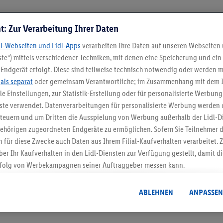
t: Zur Verarbeitung Ihrer Daten
dl-Webseiten und Lidl-Apps
verarbeiten Ihre Daten auf unseren Webseiten
te“) mittels verschiedener Techniken, mit denen eine Speicherung und ein 
Endgerät erfolgt. Diese sind teilweise technisch notwendig oder werden m
.
als separat
oder gemeinsam Verantwortliche; im Zusammenhang mit dem 
ble Einstellungen, zur Statistik-Erstellung oder für personalisierte Werbun
nste verwendet. Datenverarbeitungen für personalisierte Werbung werden
5.95 € Versand spa
euern und um Dritten die Ausspielung von Werbung außerhalb der Lidl-Di
Jetzt zum Newsletter anmel
ehörigen zugeordneten Endgeräte zu ermöglichen. Sofern Sie Teilnehmer de
 für diese Zwecke auch Daten aus Ihrem Filial-Kaufverhalten verarbeitet
ber Ihr Kaufverhalten in den Lidl-Diensten zur Verfügung gestellt, damit di
Gutschein sichern!
folg von Werbekampagnen seiner Auftraggeber messen kann.
isierter Werbung basiert auf der Generierung von auch mit Daten von and
. Dies umfasst die Zusammenführung von Daten (z.B. über Ihre Nutzung der 
ABLEHNEN
ANPASSEN
dl-Diensten, Informationen aus Ihrem Kundenkonto - z.B. Alter oder Geschl
 auch über verschiedene Endgeräte und Lidl-Dienste hinweg einschließli