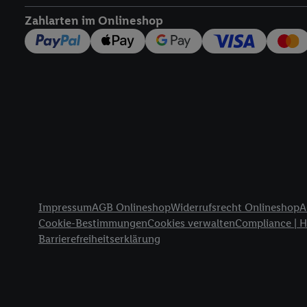
widerrufen - jederzeit 
Zahlarten im Onlineshop
Telekommunikations-basi
die Lidl-Dienste) wider
Durch einen Klick auf „
„Zustimmen“ stimmen Si
genannten Partner zu. W
jederzeit mit Wirkung f
finden Sie hier.
Unter „A
nachfolgend schlagwort
Erfolgsmessung:
Gewährleistung der Sic
Anzeige von Werbung un
Rechtliche Informationen
Verknüpfung verschiede
Impressum
AGB Onlineshop
Widerrufsrecht Onlineshop
A
Messung des Erfolgs v
Cookie-Bestimmungen
Cookies verwalten
Compliance | 
Technologie für digital
Barrierefreiheitserklärung
Verwendung genauer 
Zugriff auf Informa
Zielgruppen durch 