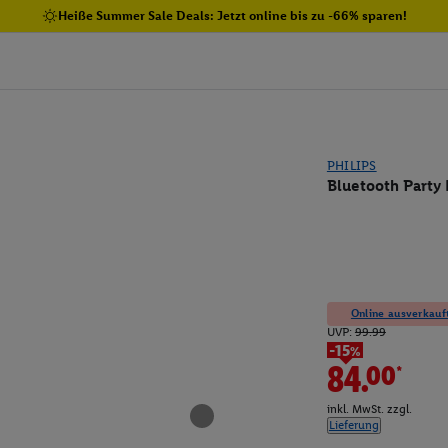
Heiße Summer Sale Deals: Jetzt online bis zu -66% sparen!
PHILIPS
Bluetooth Party
Online ausverkauft
UVP:
99.99
-15%
84.00*
inkl. MwSt. zzgl.
Lieferung