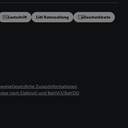
en“/„Nutzung der
inwilligung (nur für
von Utiq
.
Lastschrift
Lidl Ratenzahlung
Geschenkkarte
ch einen Klick auf
ndung sämtlicher
t, Ihre Einwilligung
ngen
.
Die Impressen
as gilt auch für die
B TCF für Werbung und
reitstellung und
en Quellen,
ter Informationen,
nweise
Gesetzliche Zusatzinformationen
rten Utiq-
weise nach ElektroG und BattVO/BattDG
ichern von oder
Analyse von
erwendung