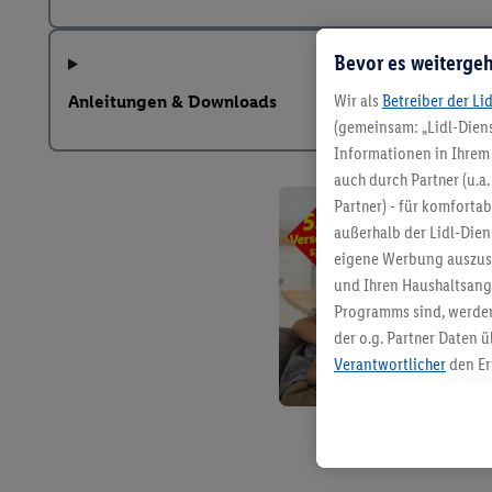
Bevor es weitergeh
Wir als
Betreiber der Li
Anleitungen & Downloads
(gemeinsam: „Lidl-Diens
Informationen in Ihrem 
auch durch Partner (u.a
Partner) - für komforta
außerhalb der Lidl-Die
eigene Werbung auszust
und Ihren Haushaltsang
Programms sind, werden
der o.g. Partner Daten ü
Verantwortlicher
den Er
Die Erstellung personal
angereicherten Profilen
Kaufverhalten in den Li
genauen Standortdaten)