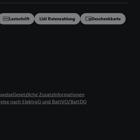
en“/„Nutzung der
inwilligung (nur für
von Utiq
.
Lastschrift
Lidl Ratenzahlung
Geschenkkarte
ch einen Klick auf
ndung sämtlicher
t, Ihre Einwilligung
ngen
.
Die Impressen
as gilt auch für die
B TCF für Werbung und
reitstellung und
en Quellen,
ter Informationen,
nweise
Gesetzliche Zusatzinformationen
rten Utiq-
weise nach ElektroG und BattVO/BattDG
ichern von oder
Analyse von
erwendung