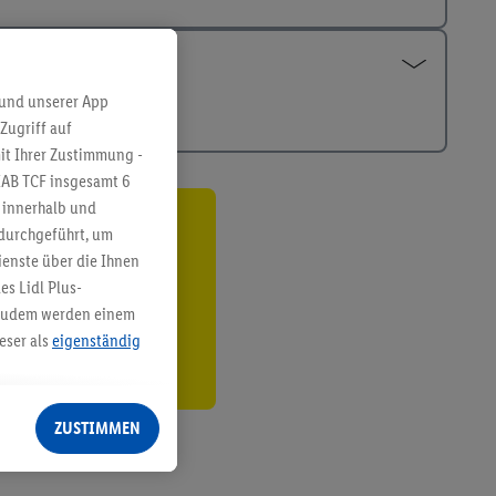
 und unserer App
Zugriff auf
it Ihrer Zustimmung -
IAB TCF insgesamt
6
g innerhalb und
 durchgeführt, um
ren³²ᵃ
enste über die Ihnen
den
s Lidl Plus-
. Zudem werden einem
eser als
eigenständig
eren Diensten
Lidl-Dienste, Ihr
ZUSTIMMEN
echt - sowie Ihre
ch dem Speichern von