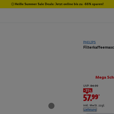
Heiße Summer Sale Deals: Jetzt online bis zu -66% sparen!
PHILIPS
Filterkaffeemasc
Mega Sch
UVP:
84.99
-31%
57.99*
inkl. MwSt. zzgl.
Lieferung