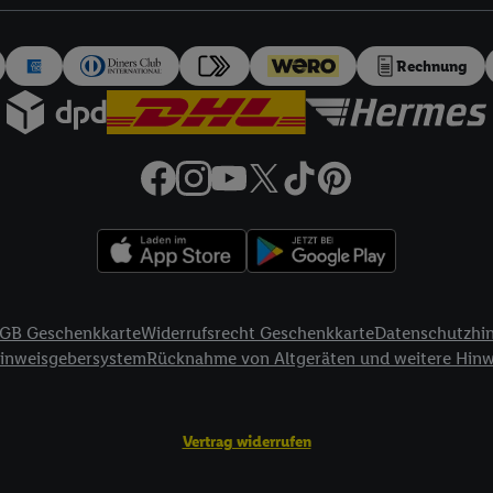
auch über
das Datenschutzportal von Utiq („consenthub“)
oder über „Anpass
erten Utiq-Technologie für digitales Marketing“ am unteren Ende dieser E
rufen. Weitere Informationen finden Sie in den
Datenschutzbestimmungen 
Rechnung
Ablehnen“ können Sie nur den Einsatz notwendiger Techniken zulassen. Dur
e allen Verarbeitungen zu sämtlichen vorgenannten Zwecken unter Einbi
eitere Informationen, auch zur Speicherdauer der Daten und zu Ihrem Rech
ür die Zukunft zu widerrufen, finden Sie in unseren
Datenschutzbestimmu
npassen“ können Sie einzelne Verwendungszwecke oder Partner zulassen; d
artig benannten Zwecke und Funktionen im Rahmen des Einsatzes des IA
herheit, Verhinderung und Aufdeckung von Betrug und Fehlerbehebung, Be
d Inhalten, Abgleichung und Kombination von Daten aus unterschiedlich
ner Endgeräte, Identifikation von Geräten anhand automatisch übermittel
GB Geschenkkarte
Widerrufsrecht Geschenkkarte
Datenschutzhi
on Werbekampagnen durch TTD und Nutzung der Telekommunikations-basie
Hinweisgebersystem
Rücknahme von Altgeräten und weitere Hin
es Marketing, sowie:
Standortdaten. Erstellung von Profilen für personalisierte Werbung. Spe
Vertrag widerrufen
tionen auf einem Endgerät. Entwicklung und Verbesserung der Angebote. 
Statistiken oder Kombinationen von Daten aus verschiedenen Quellen. V