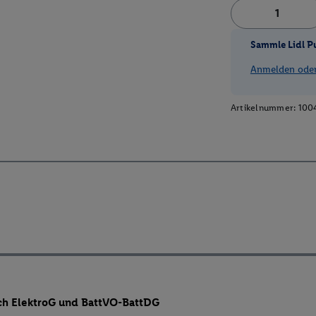
Sammle Lidl P
Anmelden oder 
Artikelnummer:
100
ch ElektroG und BattVO-BattDG