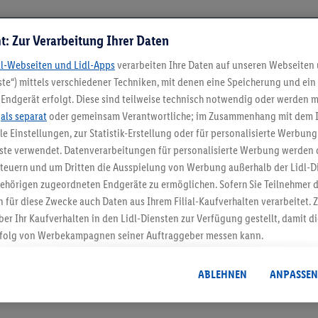
t: Zur Verarbeitung Ihrer Daten
dl-Webseiten und Lidl-Apps
verarbeiten Ihre Daten auf unseren Webseiten
te“) mittels verschiedener Techniken, mit denen eine Speicherung und ein 
Endgerät erfolgt. Diese sind teilweise technisch notwendig oder werden m
.
als separat
oder gemeinsam Verantwortliche; im Zusammenhang mit dem 
ble Einstellungen, zur Statistik-Erstellung oder für personalisierte Werbun
nste verwendet. Datenverarbeitungen für personalisierte Werbung werden
5.95 € Versand spa
euern und um Dritten die Ausspielung von Werbung außerhalb der Lidl-Di
Jetzt zum Newsletter anmel
ehörigen zugeordneten Endgeräte zu ermöglichen. Sofern Sie Teilnehmer de
 für diese Zwecke auch Daten aus Ihrem Filial-Kaufverhalten verarbeitet
ber Ihr Kaufverhalten in den Lidl-Diensten zur Verfügung gestellt, damit di
Gutschein sichern!
folg von Werbekampagnen seiner Auftraggeber messen kann.
isierter Werbung basiert auf der Generierung von auch mit Daten von and
. Dies umfasst die Zusammenführung von Daten (z.B. über Ihre Nutzung der 
ABLEHNEN
ANPASSEN
dl-Diensten, Informationen aus Ihrem Kundenkonto - z.B. Alter oder Geschl
 auch über verschiedene Endgeräte und Lidl-Dienste hinweg einschließli