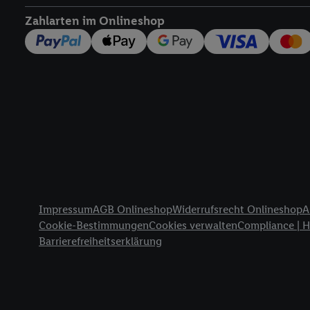
widerrufen - jederzeit 
Zahlarten im Onlineshop
Telekommunikations-basi
die Lidl-Dienste) wider
Durch einen Klick auf „
„Zustimmen“ stimmen Si
genannten Partner zu. W
jederzeit mit Wirkung f
finden Sie hier.
Unter „A
nachfolgend schlagwort
Erfolgsmessung:
Gewährleistung der Sic
Anzeige von Werbung un
Rechtliche Informationen
Verknüpfung verschiede
Impressum
AGB Onlineshop
Widerrufsrecht Onlineshop
A
Messung des Erfolgs v
Cookie-Bestimmungen
Cookies verwalten
Compliance | 
Technologie für digital
Barrierefreiheitserklärung
Verwendung genauer 
Zugriff auf Informa
Zielgruppen durch 