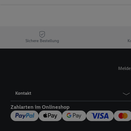
Sicherung und Optimie
Sofern Sie hier Ihre Zus
Plus-Konto einloggen, 
Verantwortlichkeit mit
zu erstellen (die sogen
können, um Sie in von 
Sichere Bestellung
K
Hierzu wird von uns un
Adresse in gemeinsamer 
Zudem erlauben Sie uns,
Melde 
den Lidl-Diensten einzus
Wenn das der Fall ist, g
Kundenkonto-Referenz, 
verwenden, um Sie wied
Kontakt
Insbesondere können Sie
werden, damit wir Ihnen
Zahlarten im Onlineshop
Nutzung der Utiq-Techno
widerrufen - jederzeit 
Telekommunikations-basi