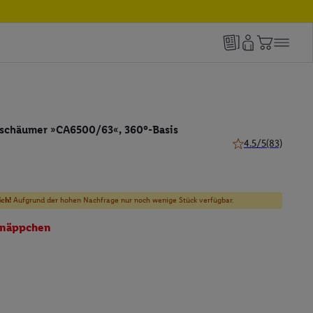
schäumer »CA6500/63«, 360°-Basis
4.5/5
(83)
4.5 von 5 Sternen 
ich!
Aufgrund der hohen Nachfrage nur noch wenige Stück verfügbar.
näppchen