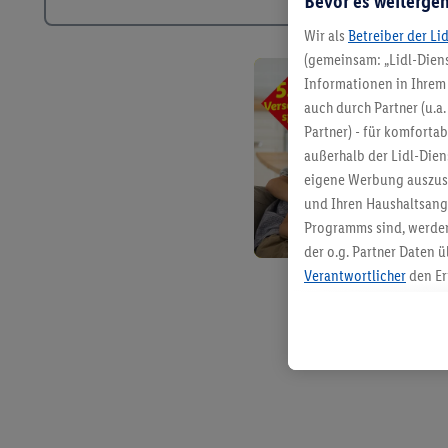
Bevor es weitergeh
Wir als
Betreiber der Li
(gemeinsam: „Lidl-Diens
Informationen in Ihrem 
auch durch Partner (u.a
Partner) - für komforta
außerhalb der Lidl-Die
eigene Werbung auszust
und Ihren Haushaltsang
Programms sind, werden
der o.g. Partner Daten ü
Verantwortlicher
den Er
Die Erstellung personal
angereicherten Profilen
Kaufverhalten in den Li
genauen Standortdaten)
und/ oder dem Zugriff 
Segmenten). Im Zusamme
Erfolgsmessung der Wer