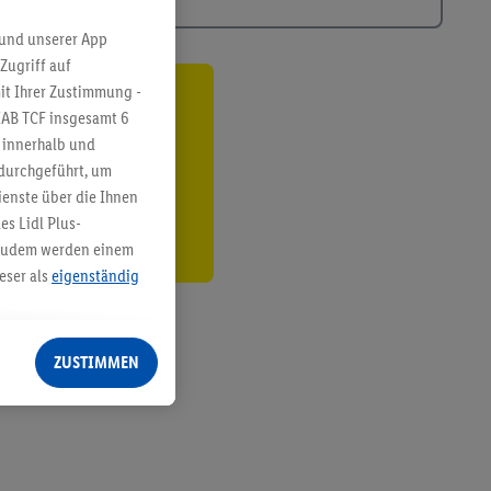
 und unserer App
Zugriff auf
it Ihrer Zustimmung -
ren³²ᵃ
IAB TCF insgesamt
6
g innerhalb und
den
 durchgeführt, um
enste über die Ihnen
s Lidl Plus-
. Zudem werden einem
eser als
eigenständig
eren Diensten
Lidl-Dienste, Ihr
ZUSTIMMEN
echt - sowie Ihre
ch dem Speichern von
sogenannten
 zur Leistungs-/
ur technischen