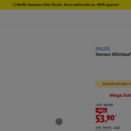
Heiße Summer Sale Deals: Jetzt online bis zu -66% sparen!
PHILIPS
Senseo Milchauf
Schnell sein lohnt s
Mega Sch
UVP:
99.99
-46%
53.90*
inkl. MwSt. zzgl.