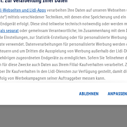
t: Zur Verarbeitung Ihrer Daten
dl-Webseiten und Lidl-Apps
verarbeiten Ihre Daten auf unseren Webseiten
te“) mittels verschiedener Techniken, mit denen eine Speicherung und ein 
Endgerät erfolgt. Diese sind teilweise technisch notwendig oder werden m
5.95 € Versand spa
.
als separat
oder gemeinsam Verantwortliche; im Zusammenhang mit dem 
ble Einstellungen, zur Statistik-Erstellung oder für personalisierte Werbun
Jetzt zum Newsletter anmel
nste verwendet. Datenverarbeitungen für personalisierte Werbung werden
euern und um Dritten die Ausspielung von Werbung außerhalb der Lidl-Di
Gutschein sichern!
ehörigen zugeordneten Endgeräte zu ermöglichen. Sofern Sie Teilnehmer de
 für diese Zwecke auch Daten aus Ihrem Filial-Kaufverhalten verarbeitet
ber Ihr Kaufverhalten in den Lidl-Diensten zur Verfügung gestellt, damit di
folg von Werbekampagnen seiner Auftraggeber messen kann.
isierter Werbung basiert auf der Generierung von auch mit Daten von and
. Dies umfasst die Zusammenführung von Daten (z.B. über Ihre Nutzung der 
ABLEHNEN
ANPASSEN
dl-Diensten, Informationen aus Ihrem Kundenkonto - z.B. Alter oder Geschl
 auch über verschiedene Endgeräte und Lidl-Dienste hinweg einschließli
auf Informationen auf Ihren Endgeräten zur Erstellung von Zielgruppen (
nhang mit dem Ausspielen dieser Werbung erfolgen Verarbeitungen auch
bung, zur Zielgruppenforschung, zur Entwicklung von Angeboten sowie z