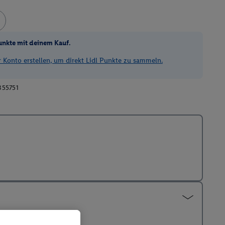
unkte mit deinem Kauf.
Konto erstellen, um direkt Lidl Punkte zu sammeln.
355751