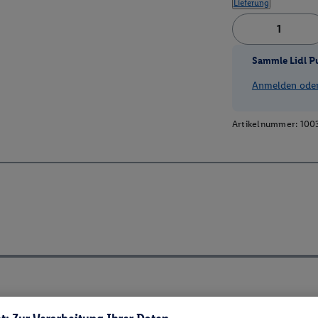
Lieferung
Sammle Lidl P
Anmelden oder 
Artikelnummer:
100
ch ElektroG und BattVO-BattDG