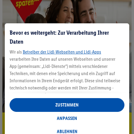
Bevor es weitergeht: Zur Verarbeitung Ihrer
Daten
Wir als
Betreiber der Lidl-Webseiten und Lidl-Apps
verarbeiten Ihre Daten auf unseren Webseiten und unserer
App (gemeinsam: „Lidl-Dienste“) mittels verschiedener
Techniken, mit denen eine Speicherung und ein Zugriff auf
Informationen in Ihrem Endgerät erfolgt. Diese sind teilweise
technisch notwendig oder werden mit Ihrer Zustimmung -
auch durch Partner (u.a.
als separat
oder gemeinsam
Verantwortliche; im Zusammenhang mit dem IAB TCF
ZUSTIMMEN
insgesamt
6
Partner) - für komfortable Einstellungen, zur
Statistik-Erstellung oder für personalisierte Werbung
ANPASSEN
5.95 € Versand sparen³²ᵃ
innerhalb und außerhalb der Lidl-Dienste verwendet.
Datenverarbeitungen für personalisierte Werbung werden
ABLEHNEN
Jetzt zum Newsletter anmelden