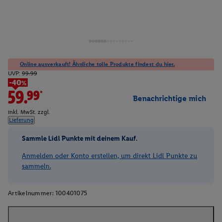
Online ausverkauft! Ähnliche tolle Produkte findest du hier.
UVP:
99.99
-40%
59.99*
Benachrichtige mich
inkl. MwSt. zzgl.
Lieferung
Sammle Lidl Punkte mit deinem Kauf.
Anmelden oder Konto erstellen, um direkt Lidl Punkte zu
sammeln.
Artikelnummer:
100401075